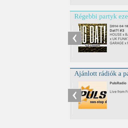
Régebbi partyk eze
[2014-04-18
Dat?! #3
HOUSE x B
@ Fogashá
x UK FUNK
Budapest
GARAGE x 
Ajánlott rádiók a p
PulsRadio
Live from 