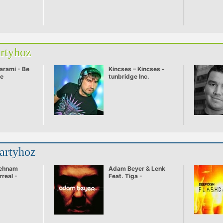
artyhoz
arami - Be
Kincses – Kincses -
ve
tunbridge Inc.
partyhoz
Behnam
Adam Beyer & Lenk
rreal -
Feat. Tiga -
ycling
Heartbreaker