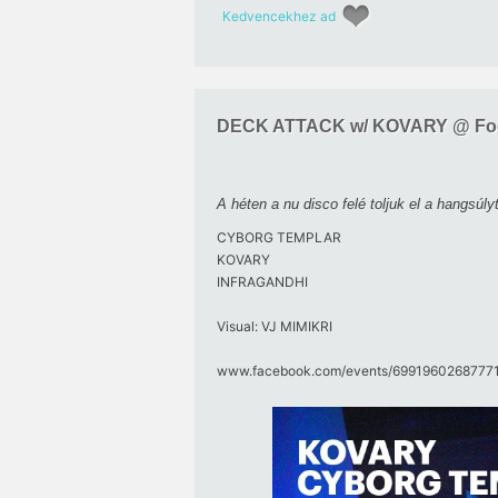
Kedvencekhez ad
DECK ATTACK w/ KOVARY @ Fo
A héten a nu disco felé toljuk el a hangsúl
CYBORG TEMPLAR
KOVARY
INFRAGANDHI
Visual: VJ MIMIKRI
www.facebook.com/​events/​69919602687771