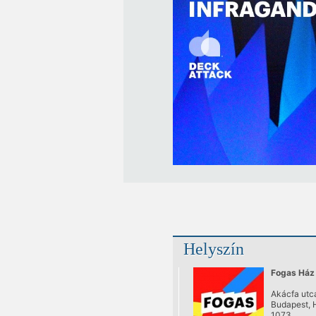
Helyszín
Fogas Ház
Akácfa utca
Budapest, 
1073