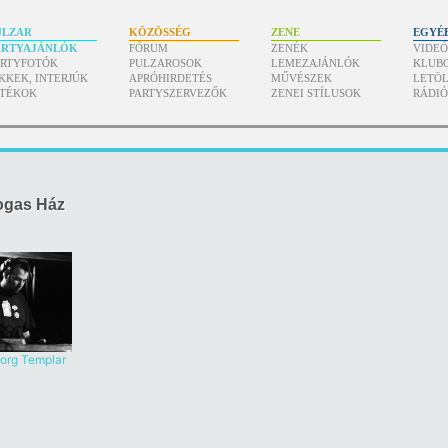
ULZAR
KÖZÖSSÉG
ZENE
EGYÉ
ARTYAJÁNLÓK
FÓRUM
ZENÉK
VIDE
ARTYFOTÓK
PULZAROSOK
LEMEZAJÁNLÓK
KLUB
KKEK, INTERJÚK
APRÓHIRDETÉS
MŰVÉSZEK
LETÖL
ÁTÉKOK
PARTYSZERVEZŐK
ZENEI STÍLUSOK
RÁDI
gas Ház
org Templar