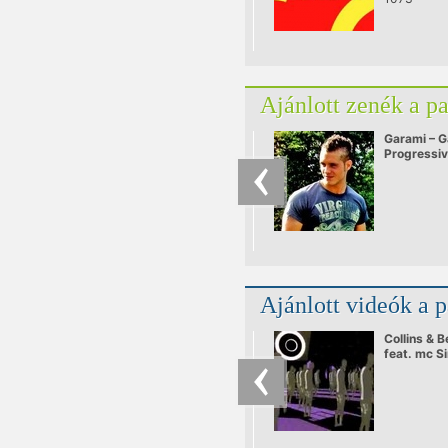
Ajánlott zenék a p
Garami – G
Progressi
Ajánlott videók a 
Collins & 
feat. mc Si
Power Rec