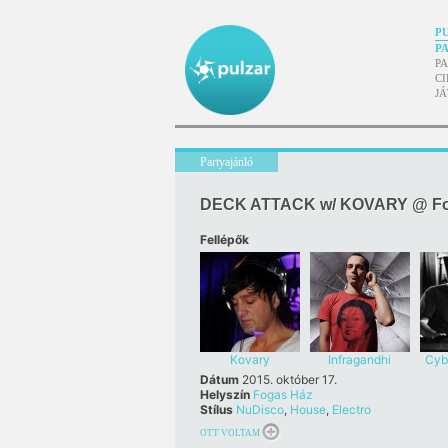
P
P
P
CI
J
Partyajánló
DECK ATTACK w/ KOVARY @ Fo
Fellépők
Kovary
Infragandhi
Cyb
Dátum
2015. október 17.
Helyszín
Fogas Ház
Stílus
NuDisco
,
House
,
Electro
OTT VOLTAM