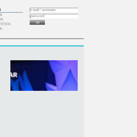
B
ÓK
OK
ok
TÉSEK
ÓK