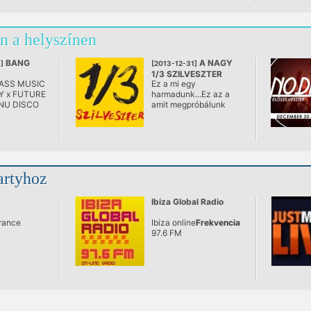
n a helyszínen
BANG
A NAGY
]
[2013-12-31]
1/3 SZILVESZTER
ASS MUSIC
Ez a mi egy
z,
Y x FUTURE
harmadunk...Ez az a
NU DISCO
amit megpróbálunk
most itt leírni, de ez
lehetetlen. A buli, amin
a teljesség igénye
nélkül természetesen,
de igyekeztünk lefedni
mindent amit mi itt
artyhoz
valaha szerettünk és
szeretni is fogunk,
mind a 3/3-on nagyon
Ibiza Global Radio
jófejek leszünk.
France
Ibiza online
Frekvencia
97.6 FM