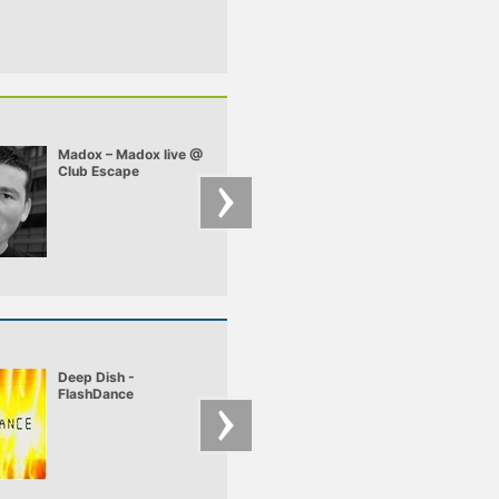
Madox – Madox live @
Chriss Ronson –
Club Escape
Chriss - Deep Felt 
2009.10.10
mix
Deep Dish -
Underworld - moan
FlashDance