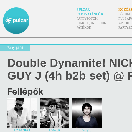
PULZAR
KÖZÖS
PARTYAJÁNLÓK
FÓRUM
PARTYFOTÓK
PULZAR
CIKKEK, INTERJÚK
APRÓHI
JÁTÉKOK
PARTYS
Partyajánló
Double Dynamite! NI
GUY J (4h b2b set) @ 
Fellépők
T:MANIAK
Toto Jr
Guy J