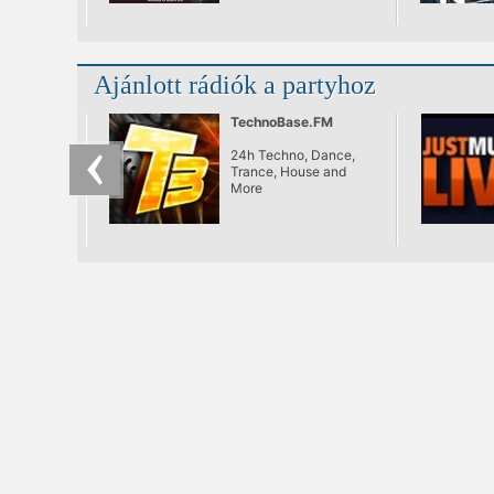
elektronikus zene
nyári ünnepe. Az
éjszakai helyszín a
PALACE HUNGARY,
ami #limitált férőhellyel
Ajánlott rádiók a partyhoz
vár Titeket!
TechnoBase.FM
24h Techno, Dance,
Trance, House and
More