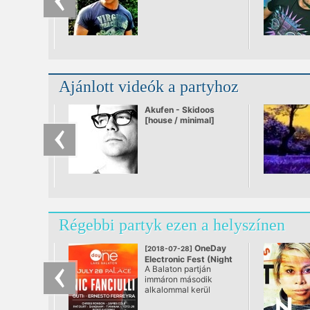
Ajánlott videók a partyhoz
Akufen - Skidoos
[house / minimal]
Régebbi partyk ezen a helyszínen
OneDay
[2018-07-28]
Electronic Fest (Night
A Balaton partján
Event) w/ Nic Fanculli
immáron második
alkalommal kerül
megrendezésre az