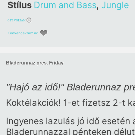
Stílus
Drum and Bass
,
Jungle
OTT VOLTAM
Kedvencekhez ad
Bladerunnaz pres. Friday
"Hajó az idő!" Bladerunnaz pr
Koktélakciók! 1-et fizetsz 2-t k
Ingyenes lazulás jó idő esetén
Bladerunnazzal pénteken délutá