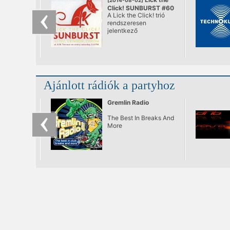
[2014-08-02]
Click! SUNBURST #60
A Lick the Click! trió
@ A38, Budapest
rendszeresen
jelentkező
rendszertelen
klubNapja. A város
első teljes értékű
nappali tánc „estje”,
ami végre se nem after,
se nem before. Ebéd
Ajánlott rádiók a partyhoz
utáni lazulás a Dunán.
Bólogatós,
kézfelrakós,
Gremlin Radio
mosolygós zenék,
remek italok egészen
The Best In Breaks And
naplementéig.
More