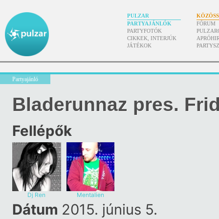
PULZAR
KÖZÖS
PARTYAJÁNLÓK
FÓRUM
PARTYFOTÓK
PULZAR
CIKKEK, INTERJÚK
APRÓHI
JÁTÉKOK
PARTYS
Partyajánló
Bladerunnaz pres. Fri
Fellépők
Dj Ren
Mentalien
Dátum
2015. június 5.