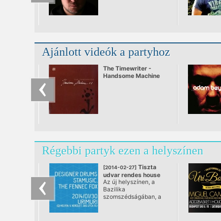
Ajánlott videók a partyhoz
The Timewriter -
Handsome Machine
Régebbi partyk ezen a helyszínen
Tiszta
[2014-02-27]
udvar rendes house
Az új helyszínen, a
@ NOMURI
Bazilika
szomszédságában, a
Sas utca 15.-be
költöző URIMURI
nyitónapján új