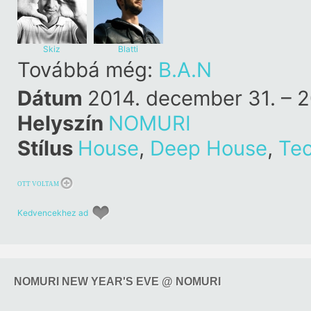
Skiz
Blatti
Továbbá még:
B.A.N
Dátum
2014. december 31. – 
Helyszín
NOMURI
Stílus
House
,
Deep House
,
Te
OTT VOLTAM
Kedvencekhez ad
NOMURI NEW YEAR'S EVE @ NOMURI