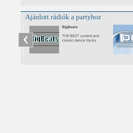
sorozattal tér vissza
minden hónap utolsó
csütörtökén,
Ajánlott rádiók a partyhoz
természetesen a house
zene és a garantáltan
jó hangulat jegyében!
BigBeats
THE BEST current and
classic dance tracks