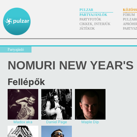
PULZAR
KÖZÖS
PARTYAJÁNLÓK
FÓRUM
PARTYFOTÓK
PULZAR
CIKKEK, INTERJÚK
APRÓHI
JÁTÉKOK
PARTYS
Partyajánló
NOMURI NEW YEAR'S
Fellépők
Madox aka
Daniel Page
Maple Dip
Marco Grandi