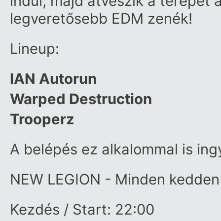
indul, majd átveszik a terepet 
legveretősebb EDM zenék!
Lineup:
IAN Autorun
Warped Destruction
Trooperz
A belépés ez alkalommal is ing
NEW LEGION - Minden kedden egy
Kezdés / Start: 22:00