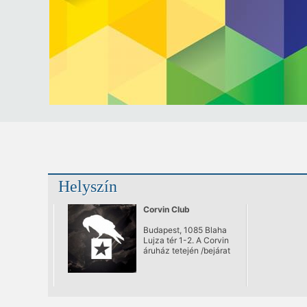
Helyszín
Corvin Club
Budapest, 1085 Blaha
Lujza tér 1-2. A Corvin
áruház tetején /bejárat
a Somogyi Béla
utcából/