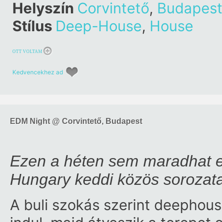
Helyszín
Corvintető
,
Budapes
Stílus
Deep-House
,
House
OTT VOLTAM
Kedvencekhez ad
EDM Night @ Corvintető, Budapest
Ezen a héten sem maradhat el 
Hungary keddi közös sorozat
A buli szokás szerint deephou