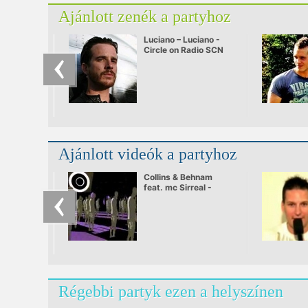
Ajánlott zenék a partyhoz
Luciano – Luciano -
Circle on Radio SCN
25.09.2010
Ajánlott videók a partyhoz
Collins & Behnam
feat. mc Sirreal -
Power Recycling
Régebbi partyk ezen a helyszínen