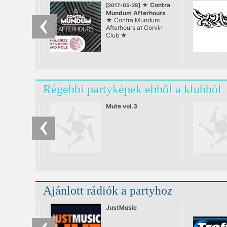
★ Contra
[2017-05-28]
Mundum Afterhours
★ Contra Mundum
at Corvin Club ★
Afterhours at Corvin
Club ★
Régebbi partyképek ebből a klubból
Mute vol.3
Ajánlott rádiók a partyhoz
JustMusic