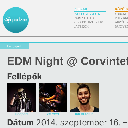
PULZAR
KÖZÖS
PARTYAJÁNLÓK
FÓRUM
PARTYFOTÓK
PULZAR
CIKKEK, INTERJÚK
APRÓHI
JÁTÉKOK
PARTYS
Partyajánló
EDM Night @ Corvinte
Fellépők
Trooperz
Warped
Ian Autorun
Destruction
Dátum
2014. szeptember 16. –