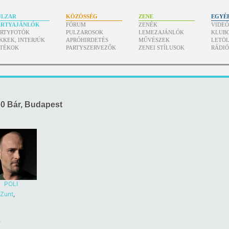
ULZAR
KÖZÖSSÉG
ZENE
EGYÉ
ARTYAJÁNLÓK
FÓRUM
ZENÉK
VIDE
ARTYFOTÓK
PULZAROSOK
LEMEZAJÁNLÓK
KLUB
KKEK, INTERJÚK
APRÓHIRDETÉS
MŰVÉSZEK
LETÖL
ÁTÉKOK
PARTYSZERVEZŐK
ZENEI STÍLUSOK
RÁDI
60 Bár, Budapest
POLI
Zunt
,
.