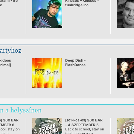
arami - Be
Kincses – Kincses -
ve
tunbridge Inc.
partyhoz
kidoos
Deep Dish -
inimal]
FlashDance
n a helyszínen
360 BAR
360 BAR
6]
[2014-09-05]
EMBER 6
- A SZEPTEMBER 5
ool, stay on
Back to school, stay on
, Budapest
@ 360 Bár, Budapest
 ez a
top! Legyen ez a