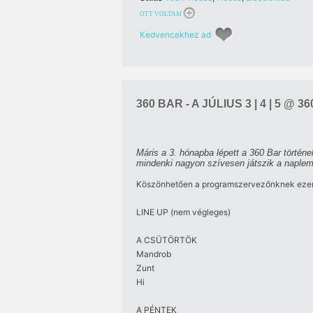
OTT VOLTAM
Kedvencekhez ad
360 BAR - A JÚLIUS 3 | 4 | 5 @ 3
Máris a 3. hónapba lépett a 360 Bar törté
mindenki nagyon szívesen játszik a napleme
Köszönhetően a programszervezőnknek ezen a 
LINE UP (nem végleges)
A CSÜTÖRTÖK
Mandrob
Zunt
Hi
A PÉNTEK