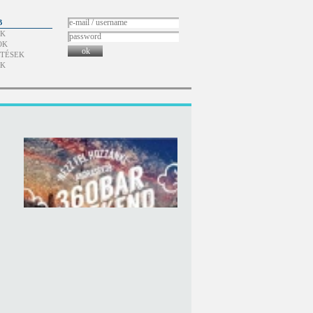
B
ÓK
OK
ok
TÉSEK
ÓK