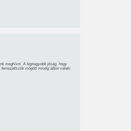
énk meghívni. A legnagyobb jóság, hogy
lemezjátszók mögött mindig álljon valaki.