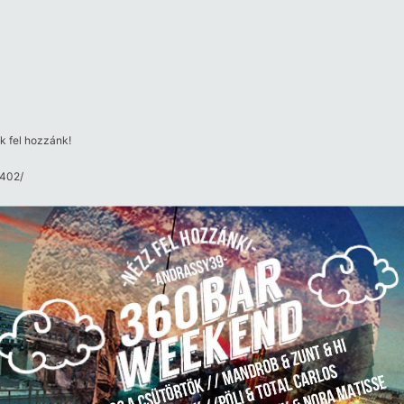
k fel hozzánk!
402/​