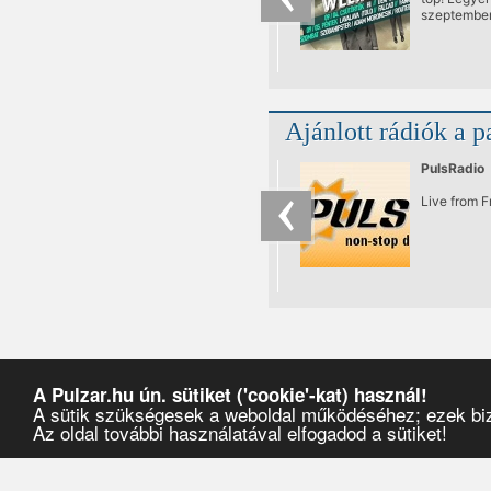
szeptembe
jelszava, é
csak lehet 
nyári hétvé
tető(fokos)
Ajánlott rádiók a p
PulsRadio
Live from 
A Pulzar.hu ún. sütiket ('cookie'-kat) használ!
A sütik szükségesek a weboldal működéséhez; ezek bizt
Az oldal további használatával elfogadod a sütiket!