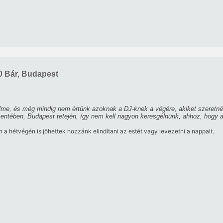
60 Bár, Budapest
nelme, és még mindig nem értünk azoknak a DJ-knek a végére, akiket szeretn
ntében, Budapest tetején, így nem kell nagyon keresgélnünk, ahhoz, hogy a 
hétvégén is jöhettek hozzánk elindítani az estét vagy levezetni a nappalt.