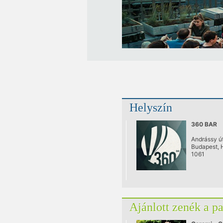
Helyszín
360 BAR
Andrássy út
Budapest, 
1061
Ajánlott zenék a p