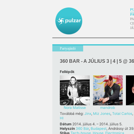
P
P
P
CI
J
Partyajánló
360 BAR - A JÚLIUS 3 | 4 | 5 @ 3
Fellépők
Nora Matisse
mandrob
Továbbá még:
Jinx
,
Miz Jones
,
Total Carlos
,
HI
Dátum
2014. július 4. – 2014. július 5.
Helyszín
360 Bár
,
Budapest
, Andrássy út 39
Stílus
Tech-house
,
House
,
Electronica