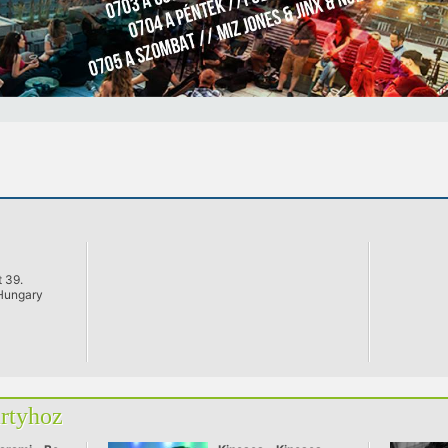
 39.
Hungary
artyhoz