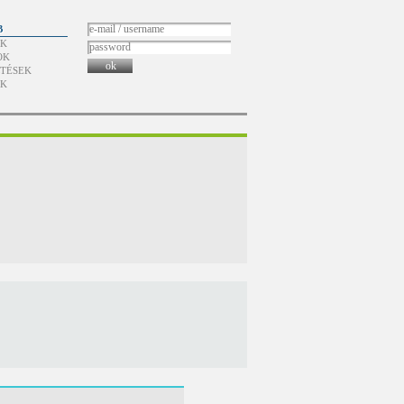
B
ÓK
OK
ok
TÉSEK
ÓK