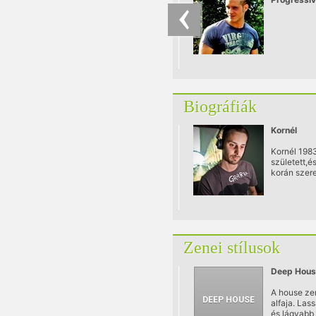
Biográfiák
Kornél
Kornél 198
született,é
korán szere
belefülelni
világába.
Zenei stílusok
Deep Hous
A house ze
alfaja. Las
és lágyabb