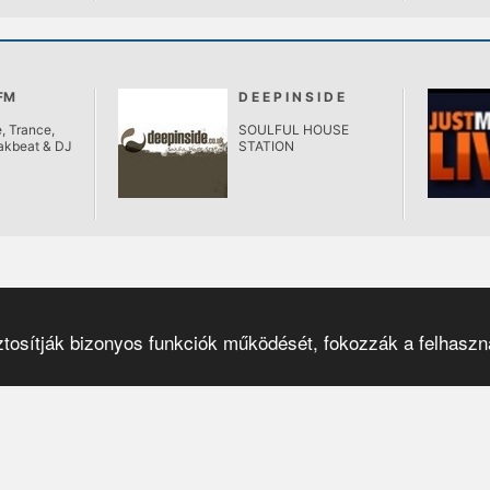
.FM
D E E P I N S I D E
, Trance,
SOULFUL HOUSE
akbeat & DJ
STATION
osítják bizonyos funkciók működését, fokozzák a felhaszná
Pulzar
© 2001–2026
|
el