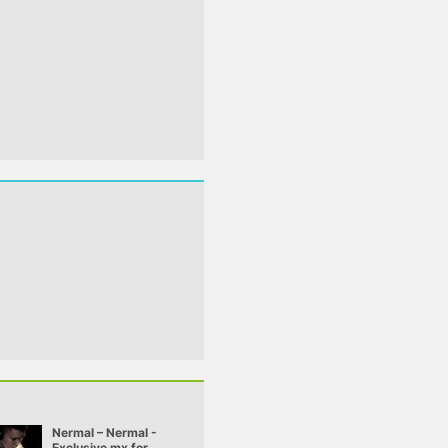
Nermal – Nermal -
Kornél – Kornél -
Exclusive mx for
Exclusive Spring B