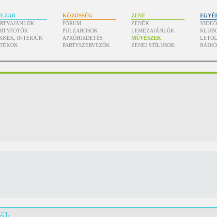
ULZAR
KÖZÖSSÉG
ZENE
EGYÉ
ARTYAJÁNLÓK
FÓRUM
ZENÉK
VIDE
ARTYFOTÓK
PULZAROSOK
LEMEZAJÁNLÓK
KLUB
KKEK, INTERJÚK
APRÓHIRDETÉS
MŰVÉSZEK
LETÖL
ÁTÉKOK
PARTYSZERVEZŐK
ZENEI STÍLUSOK
RÁDI
lók