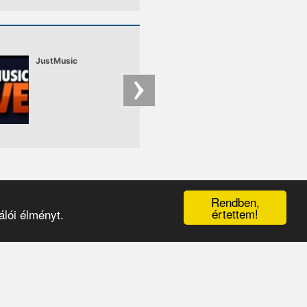
JustMusic
Prime FM
A Prime FM a hazai
house nagy úttörőib
és fiatal
ízlésformálóiból
verbuvált egy olyan
ütőképes kollektívát
amivel felül kívánja í
a régió e-zenei
rajongótáborának
igényeit.
Rendben,
értettem!
lói élményt.
érhetőségek
|
médiaajánlat
|
oldaltérkép
|
logó