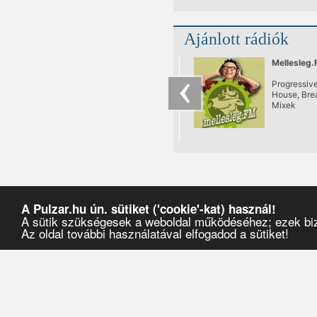
Ajánlott rádiók
Mellesleg
Progressive
House, Bre
Mixek
A Pulzar.hu ún. sütiket ('cookie'-kat) használ!
A sütik szükségesek a weboldal működéséhez; ezek bizt
Az oldal további használatával elfogadod a sütiket!
Pulzar
›
Művészek
›
future.666