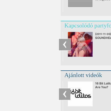
jellemzi, g
elő férfi vok
klasszikusa
Kapcsolódó partyf
[2011-11-05]
SOUNDHEA
REBOOT
Ajánlott videók
16 Bit Loli
Are You?