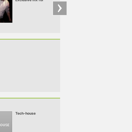
Pulzar
for Pulzar
Tech-house