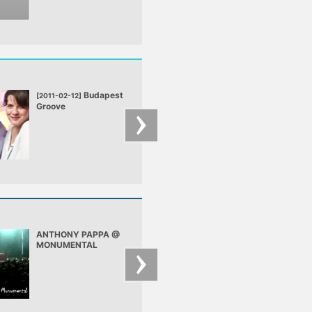
Budapest
Budape
[2011-02-12]
[2010-12-04]
Groove
Groove
ANTHONY PAPPA @
Adam Beyer & Lenk
MONUMENTAL
Feat. Tiga -
(24/08/07)
Heartbreaker