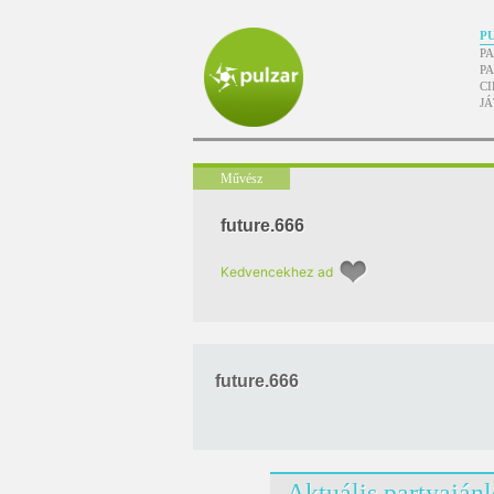
P
P
P
CI
J
Művész
future.666
Kedvencekhez ad
future.666
Aktuális partyaján