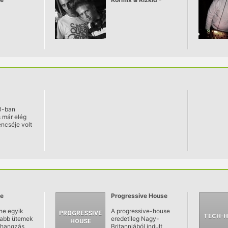
Exclusive Mix For
Pulzar
3-ban
s már elég
ncséje volt
 a house
e
Progressive House
ne egyik
A progressive-house
sabb ütemek
eredetileg Nagy-
 hangzás
Britanniából indult