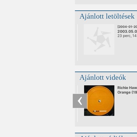
Ajánlott letöltések
[2004-01-20
2003.05.0
23 perc, 1
Beszélget
Ajánlott videók
Richie Haw
Orange (1