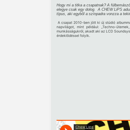
Hogy mi a titka a csapatnak? A fülbemász
elegye csak egy dolog. A CHEW LiPS aduász
típus, aki egyből a színpadra vonzza a teki
A csapat 2010-ben jött ki új stúdió albumma
napvilágot, mint például: „Techno-üteme
munkásságukról, akadt aki az LCD Soundsyste
érdeklődéssel folyik.