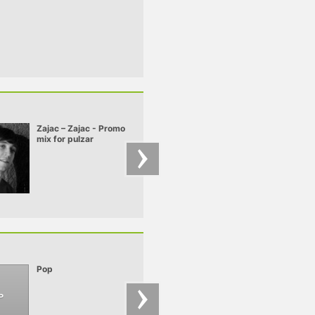
Zajac – Zajac - Promo
Chobee – Chobee -
mix for pulzar
Aftersound
Pop
Nu Rave