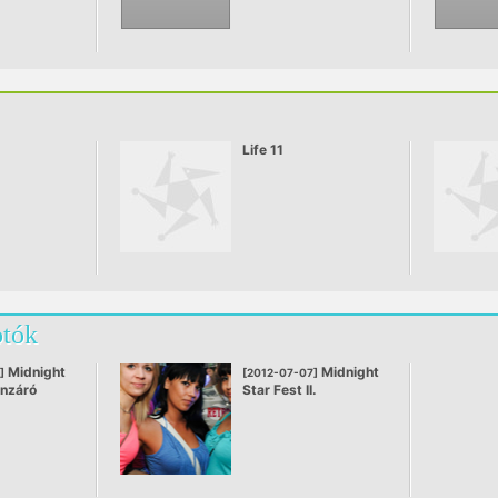
Life 11
otók
Midnight
Midnight
]
[2012-07-07]
onzáró
Star Fest II.