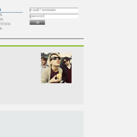
B
ÓK
OK
ok
TÉSEK
ÓK