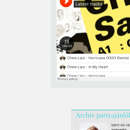
Archív partyajánló
[2011-03-18
presents