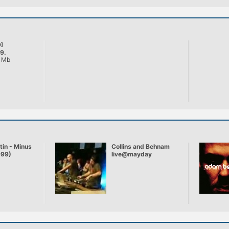
]
9.
4 Mb
és #3
tin - Minus
Collins and Behnam
999)
live@mayday
Budapest