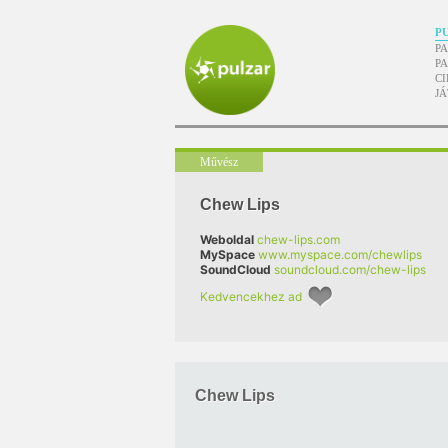
P
P
P
CI
J
Művész
Chew Lips
Weboldal
chew-lips.com
MySpace
www.myspace.com/chewlips
SoundCloud
soundcloud.com/chew-lips
Kedvencekhez ad
Chew Lips