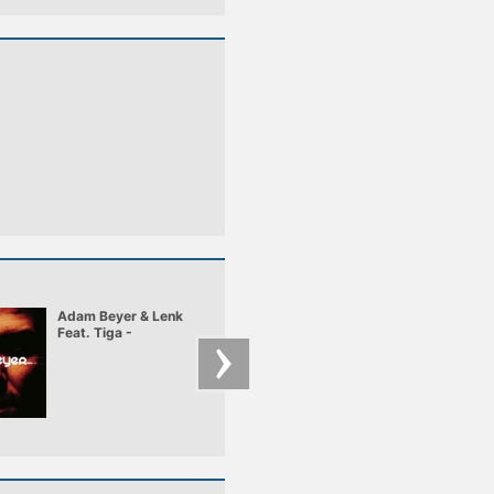
Adam Beyer & Lenk
Sven Vath -
Feat. Tiga -
L'Esperanza
Heartbreaker