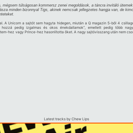
ó, mégsem túlságosan kommersz zenei megoldások, a táncra invitáló ütemek
a minden bizonnyal Tigs, akinek nemcsak jellegzetes hangja van, de kimond
nteteket.
l. A Unicorn a sajtót sem hagyta hidegen, miután a Q magazin 5-ből 4 csillagot
k, hozzá pedig izgalmas és okos énekdallamok”, emellett pedig több nagy
m-hez vagy Prince-hez hasonlította őket. A nagy sajtóvisszang után nem csod
Latest tracks by Chew Lips