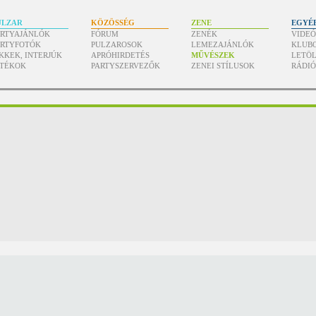
ULZAR
KÖZÖSSÉG
ZENE
EGYÉ
ARTYAJÁNLÓK
FÓRUM
ZENÉK
VIDE
ARTYFOTÓK
PULZAROSOK
LEMEZAJÁNLÓK
KLUB
KKEK, INTERJÚK
APRÓHIRDETÉS
MŰVÉSZEK
LETÖL
ÁTÉKOK
PARTYSZERVEZŐK
ZENEI STÍLUSOK
RÁDI