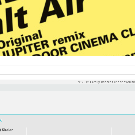
k
Skalar
]