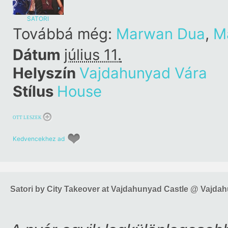
SATORI
Továbbá még:
Marwan Dua
,
M
Dátum
július 11.
Helyszín
Vajdahunyad Vára
Stílus
House
OTT LESZEK
Kedvencekhez ad
Satori by City Takeover at Vajdahunyad Castle @ Vajda