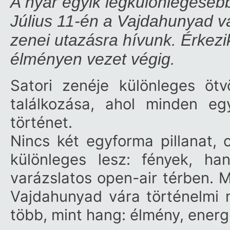
A nyár egyik legkülönlegeseb
Július 11-én a Vajdahunyad v
zenei utazásra hívunk. Érkezik
élményen vezet végig.
Satori zenéje különleges ötv
találkozása, ahol minden e
történet.
Nincs két egyforma pillanat, 
különleges lesz: fények, ha
varázslatos open-air térben. M
Vajdahunyad vára történelmi mi
több, mint hang: élmény, energia