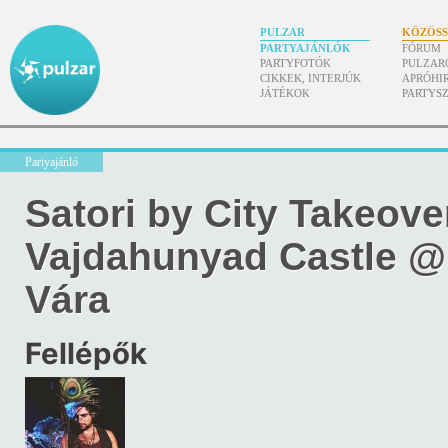
PULZAR
KÖZÖS
PARTYAJÁNLÓK
FÓRUM
PARTYFOTÓK
PULZAR
CIKKEK, INTERJÚK
APRÓHI
JÁTÉKOK
PARTYS
Partyajánló
Satori by City Takeove
Vajdahunyad Castle @
Vára
Fellépők