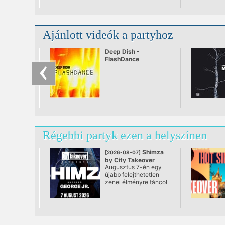
Ajánlott videók a partyhoz
Deep Dish -
FlashDance
Régebbi partyk ezen a helyszínen
Shimza
[2026-08-07]
by City Takeover
Augusztus 7-én egy
@ Vajdahunyad Vára
újabb felejthetetlen
zenei élményre táncol
a város: a City
Takeover visszatér a
Vajdahunyad Vára
ikonikus falai közé,
ahol ezúttal Shimza áll