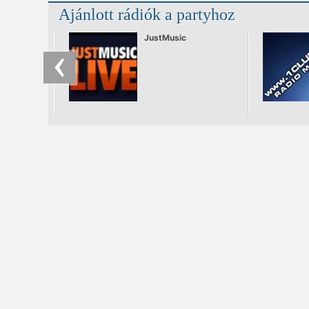
a DJ pult mögé.
Ajánlott rádiók a partyhoz
JustMusic