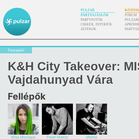
PULZAR
KÖZÖS
PARTYAJÁNLÓK
FÓRUM
PARTYFOTÓK
PULZAR
CIKKEK, INTERJÚK
APRÓHI
JÁTÉKOK
PARTYS
Partyajánló
K&H City Takeover: 
Vajdahunyad Vára
Fellépők
Miss Monique
Peter Makto
Metha