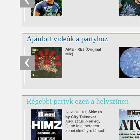
Ajánlott videók a partyhoz
AME - REJ (Original
Mix)
Régebbi partyk ezen a helyszínen
Shimza
[2026-08-07]
by City Takeover
Augusztus 7-én egy
@ Vajdahunyad Vára
újabb felejthetetlen
zenei élményre táncol
a város: a City
Takeover visszatér a