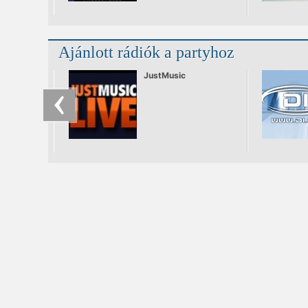
Vajdahunyad Vára
ikonikus falai közé,
ahol ezúttal Shimza áll
a DJ pult mögé.
Ajánlott rádiók a partyhoz
JustMusic