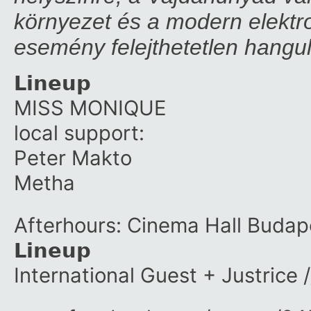
környezet és a modern elektro
esemény felejthetetlen hangul
𝗟𝗶𝗻𝗲𝘂𝗽
MISS MONIQUE
local support:
Peter Makto
Metha
Afterhours: Cinema Hall Budap
𝗟𝗶𝗻𝗲𝘂𝗽
International Guest + Justrice 