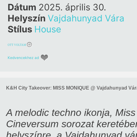
Dátum
2025. április 30.
Helyszín
Vajdahunyad Vára
Stílus
House
OTT VOLTAM
Kedvencekhez ad
K&H City Takeover: MISS MONIQUE @ Vajdahunyad Vár
A melodic techno ikonja, Mis
Cineversum sorozat keretében,
helyszínre, a Vajdahunyad vár