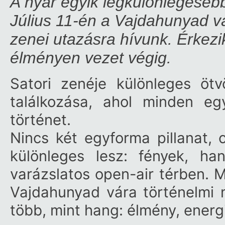
A nyár egyik legkülönlegeseb
Július 11-én a Vajdahunyad v
zenei utazásra hívunk. Érkezik
élményen vezet végig.
Satori zenéje különleges ötv
találkozása, ahol minden e
történet.
Nincs két egyforma pillanat, 
különleges lesz: fények, ha
varázslatos open-air térben. M
Vajdahunyad vára történelmi mi
több, mint hang: élmény, energia