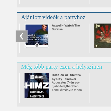
Ajánlott videók a partyhoz
Axwell - Watch The
Sunrise
Még több party ezen a helyszínen
Shimza
[2026-08-07]
by City Takeover
Augusztus 7-én egy
@ Vajdahunyad Vára
újabb felejthetetlen
zenei élményre táncol
a város: a City
Takeover visszatér a
Vajdahunyad Vára
ikonikus falai közé,
ahol ezúttal Shimza áll