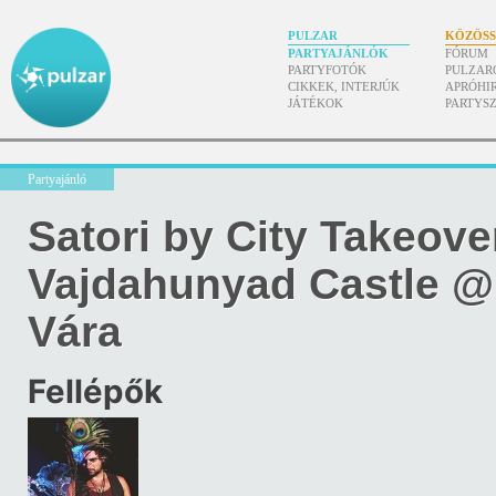
PULZAR
KÖZÖS
PARTYAJÁNLÓK
FÓRUM
PARTYFOTÓK
PULZAR
CIKKEK, INTERJÚK
APRÓHI
JÁTÉKOK
PARTYS
Partyajánló
Satori by City Takeove
Vajdahunyad Castle @
Vára
Fellépők