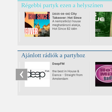
a DJ pult mögé.
Régebbi partyk ezen a helyszínen
City
[2025-08-08]
Takeover: Hot Since
A nemzetközi house
82
meghatározó alakja,
@ Vajdahunyad Vára
Hot Since 82 idén
nyáron Budapestre
érkezik – méghozzá
egy igazán ikonikus
helyszínre: a
Vajdahunyad várába, a
City Takeover
Ajánlott rádiók a partyhoz
eseménysorozat
részeként!
DeepFM
the best in House &
Dance - Straight from
Amsterdam