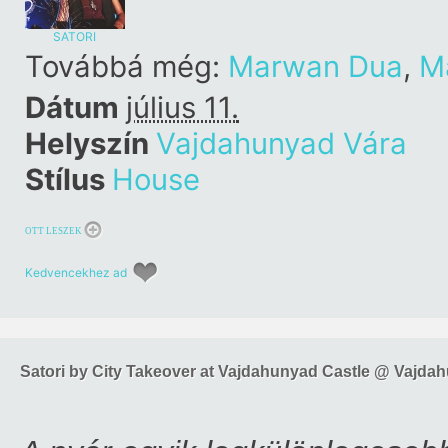
SATORI
Továbbá még:
Marwan Dua
,
M
Dátum
július 11.
Helyszín
Vajdahunyad Vára
Stílus
House
OTT LESZEK
Kedvencekhez ad
Satori by City Takeover at Vajdahunyad Castle @ Vajda