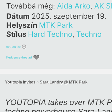
Továbbá még:
Aida Arko
,
AK 
Dátum
2025. szeptember 19.
Helyszín
MTK Park
Stílus
Hard Techno
,
Techno
OTT VOLTAM
Kedvencekhez ad
Youtopia invites ~ Sara Landry @ MTK Park
YOUTOPIA takes over MTK Park
techno powerhouse Sara Landr