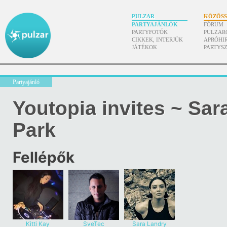
PULZAR
KÖZÖS
PARTYAJÁNLÓK
FÓRUM
PARTYFOTÓK
PULZAR
CIKKEK, INTERJÚK
APRÓHI
JÁTÉKOK
PARTYS
Partyajánló
Youtopia invites ~ Sa
Park
Fellépők
Kitti Kay
SveTec
Sara Landry