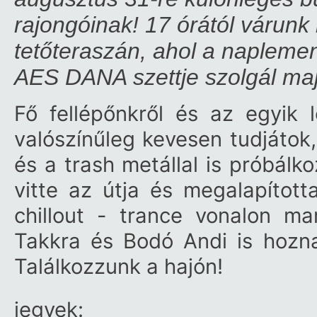
rajongóinak! 17 órától várunk
tetőteraszán, ahol a naplement
AES DANA szettje szolgál maj
Fő fellépőnkről és az egyik l
valószínűleg kevesen tudjátok,
és a trash metállal is próbálko
vitte az útja és megalapítot
chillout - trance vonalon m
Takkra és Bodó Andi is hozna
Találkozzunk a hajón!
jegyek: