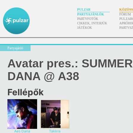
PULZAR
KÖZÖS
PARTYAJÁNLÓK
FÓRUM
PARTYFOTÓK
PULZAR
CIKKEK, INTERJÚK
APRÓHI
JÁTÉKOK
PARTYS
Partyajánló
Avatar pres.: SUMME
DANA @ A38
Fellépők
Aes Dana
Takkra