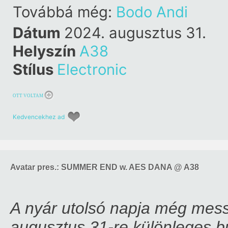
Továbbá még:
Bodo Andi
Dátum
2024. augusztus 31.
Helyszín
A38
Stílus
Electronic
OTT VOLTAM
Kedvencekhez ad
Avatar pres.: SUMMER END w. AES DANA @ A38
A nyár utolsó napja még mess
augusztus 31-re különleges bu