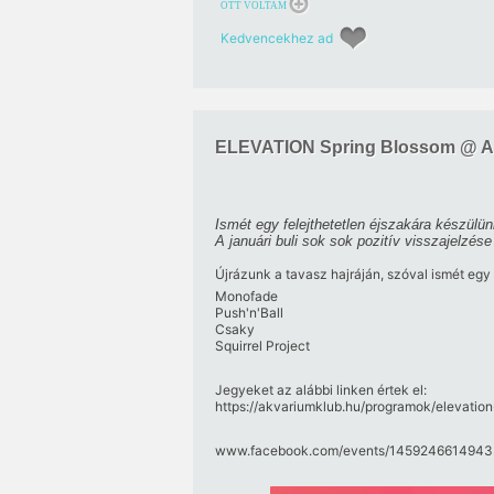
OTT VOLTAM
Kedvencekhez ad
ELEVATION Spring Blossom @ A
Ismét egy felejthetetlen éjszakára készülü
A januári buli sok sok pozitív visszajelzése
Újrázunk a tavasz hajráján, szóval ismét egy
Monofade
Push'n'Ball
Csaky
Squirrel Project
Jegyeket az alábbi linken értek el:
https:/​/​akvariumklub.hu/​programok/​elevatio
www.facebook.com/​events/​14592466149433