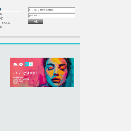
B
ÓK
OK
ok
TÉSEK
ÓK