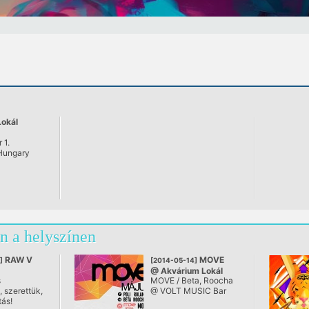
okál
 1.
Hungary
n a helyszínen
RAW V
MOVE
]
[2014-05-14]
@ Akvárium Lokál
s
MOVE / Beta, Roocha
, szerettük,
@ VOLT MUSIC Bar
tás!