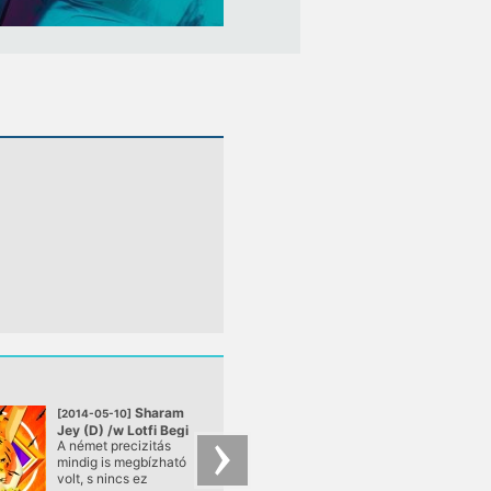
Sharam
CityM
[2014-05-10]
[2014-05-09]
Jey (D) /w Lotfi Begi
@ Akvárium Lokál
A német precizitás
Ezúttal rendhagyóan
& Kovary
mindig is megbízható
péntek estén, de an
@ Akvárium Lokál
volt, s nincs ez
nagyobb rákészülés