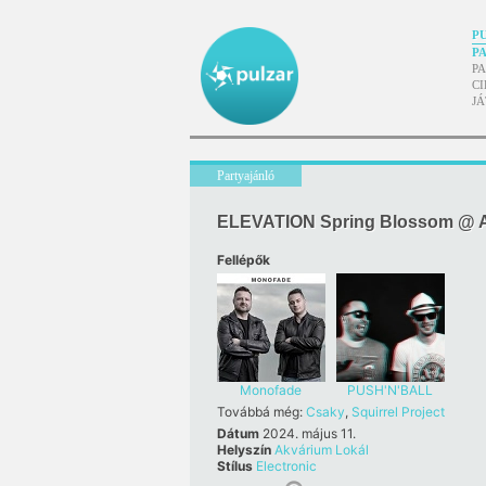
P
P
P
CI
J
Partyajánló
ELEVATION Spring Blossom @ A
Fellépők
Monofade
PUSH'N'BALL
Továbbá még:
Csaky
,
Squirrel Project
Dátum
2024. május 11.
Helyszín
Akvárium Lokál
Stílus
Electronic