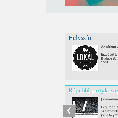
Helyszín
Akvárium L
Erzsébet tér
Budapest, 
1051
Régebbi partyk eze
[2014-05-16
Legutóbb i
szerettétek
jön a folyta