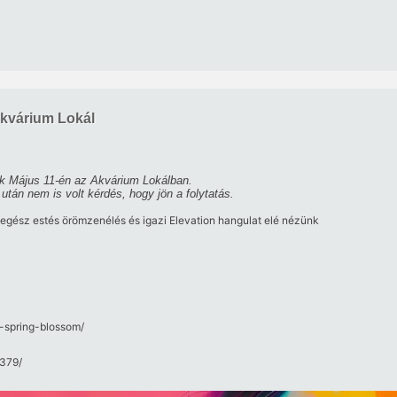
kvárium Lokál
nk Május 11-én az Akvárium Lokálban.
 után nem is volt kérdés, hogy jön a folytatás.
 egész estés örömzenélés és igazi Elevation hangulat elé nézünk
n-spring-blossom/​
79/​