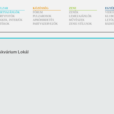
ULZAR
KÖZÖSSÉG
ZENE
EGYÉ
ARTYAJÁNLÓK
FÓRUM
ZENÉK
VIDE
ARTYFOTÓK
PULZAROSOK
LEMEZAJÁNLÓK
KLUB
KKEK, INTERJÚK
APRÓHIRDETÉS
MŰVÉSZEK
LETÖL
ÁTÉKOK
PARTYSZERVEZŐK
ZENEI STÍLUSOK
RÁDI
kvárium Lokál