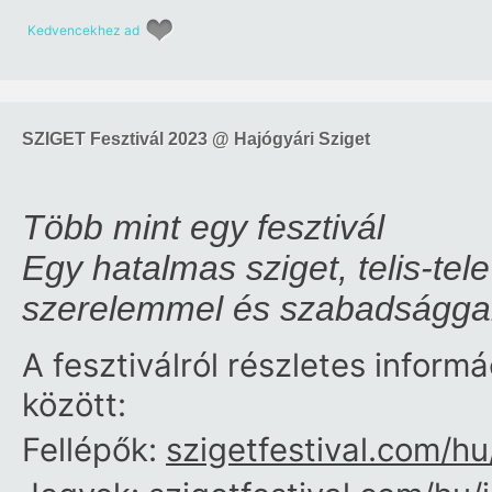
Kedvencekhez ad
SZIGET Fesztivál 2023 @ Hajógyári Sziget
Több mint egy fesztivál
Egy hatalmas sziget, telis-tele
szerelemmel és szabadsággal
A fesztiválról részletes inform
között:
Fellépők:
szigetfestival.com/hu