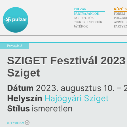
PULZAR
KÖZÖS
PARTYAJÁNLÓK
FÓRUM
PARTYFOTÓK
PULZAR
CIKKEK, INTERJÚK
APRÓHI
JÁTÉKOK
PARTYS
Partyajánló
SZIGET Fesztivál 2023
Sziget
Dátum
2023. augusztus 10. – 
Helyszín
Hajógyári Sziget
Stílus
ismeretlen
OTT VOLTAM