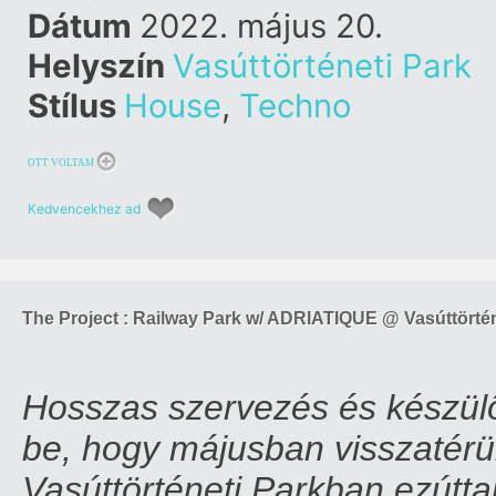
Dátum
2022. május 20.
Helyszín
Vasúttörténeti Park
Stílus
House
,
Techno
OTT VOLTAM
Kedvencekhez ad
The Project : Railway Park w/ ADRIATIQUE @ Vasúttörtén
Hosszas szervezés és készül
be, hogy májusban visszatérü
Vasúttörténeti Parkban ezútta