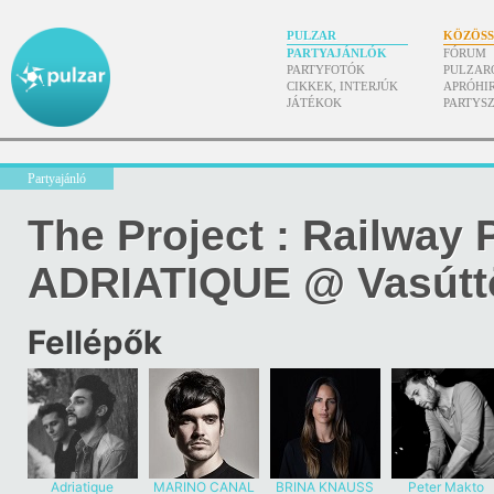
PULZAR
KÖZÖS
PARTYAJÁNLÓK
FÓRUM
PARTYFOTÓK
PULZAR
CIKKEK, INTERJÚK
APRÓHI
JÁTÉKOK
PARTYS
Partyajánló
The Project : Railway 
ADRIATIQUE @ Vasúttö
Fellépők
Adriatique
MARINO CANAL
BRINA KNAUSS
Peter Makto