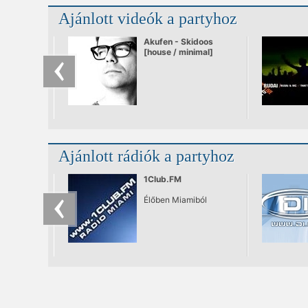
Ajánlott videók a partyhoz
Akufen - Skidoos
[house / minimal]
Ajánlott rádiók a partyhoz
1Club.FM
Élőben Miamiból