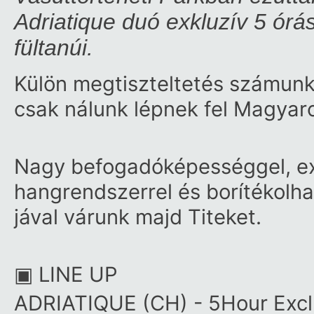
Adriatique duó exkluzív 5 órá
fültanúi.
Külön megtiszteltetés számunk
csak nálunk lépnek fel Magyar
Nagy befogadóképességgel, extr
hangrendszerrel és borítékolh
jával várunk majd Titeket.
▣
LINE UP
ADRIATIQUE (CH) - 5Hour Excl