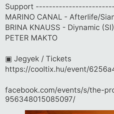
Support -----------------------
MARINO CANAL - Afterlife/Sia
BRINA KNAUSS - Diynamic (SI
PETER MAKTO
▣
Jegyek / Tickets
https://cooltix.hu/event/62
facebook.com/​events/​s/​the-pr
956348015085097/​