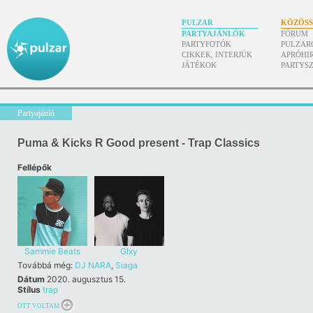
PULZAR
KÖZÖS
PARTYAJÁNLÓK
FÓRUM
PARTYFOTÓK
PULZAR
CIKKEK, INTERJÚK
APRÓHI
JÁTÉKOK
PARTYS
Partyajánló
Puma & Kicks R Good present - Trap Classics
Fellépők
Sammie Beats
Glxy
Továbbá még:
DJ NARA
,
Siaga
Dátum
2020. augusztus 15.
Stílus
trap
OTT VOLTAM