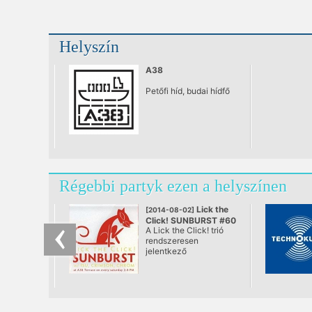
Helyszín
A38
Petőfi híd, budai hídfő
Régebbi partyk ezen a helyszínen
Lick the
[2014-08-02]
Click! SUNBURST #60
A Lick the Click! trió
@ A38, Budapest
rendszeresen
jelentkező
rendszertelen
klubNapja. A város
első teljes értékű
nappali tánc „estje”,
ami végre se nem after,