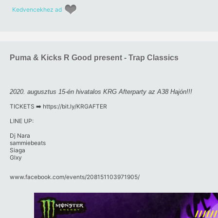
Kedvencekhez ad
Puma & Kicks R Good present - Trap Classics
2020. augusztus 15-én hivatalos KRG Afterparty az A38 Hajón!!!
TICKETS ➡️
https:/​/​bit.ly/​KRGAFTER
LINE UP:
Dj Nara
sammiebeats
Siaga
Glxy
www.facebook.com/​events/​208151103971905/​