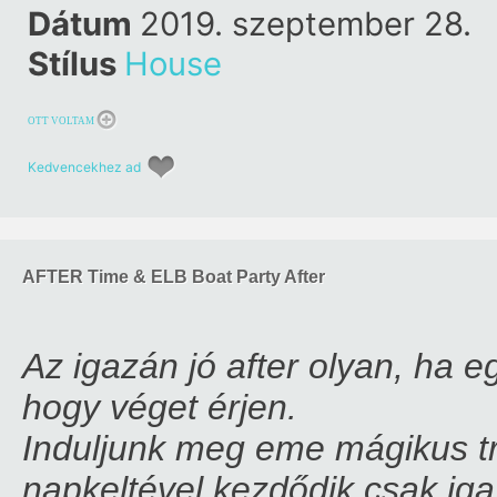
Dátum
2019. szeptember 28.
Stílus
House
OTT VOLTAM
Kedvencekhez ad
AFTER Time & ELB Boat Party After
Az igazán jó after olyan, ha 
hogy véget érjen.
Induljunk meg eme mágikus tr
napkeltével kezdődik csak iga