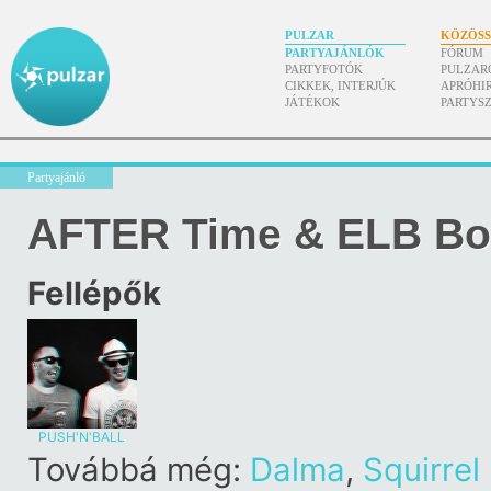
PULZAR
KÖZÖS
PARTYAJÁNLÓK
FÓRUM
PARTYFOTÓK
PULZAR
CIKKEK, INTERJÚK
APRÓHI
JÁTÉKOK
PARTYS
Partyajánló
AFTER Time & ELB Boa
Fellépők
PUSH'N'BALL
Továbbá még:
Dalma
,
Squirrel