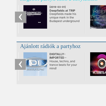
[2019-03-01]
Deepfields at TRIP
Deepfields made his
unique mark in the
Budapest underground
nightlife a long ago.
Known from its familiar
atmosphere and music
oriented audience -
specialized mostly to
the microhouse and
Ajánlott rádiók a partyhoz
deeper minimal techno
genres. Beside the
carefully selected
DIGITALLY-
lineups, Szoba Studio
IMPORTED -
always enhances the
Progressive
House, techno, and
experience with
trance beats for your
special visuals on and
mind!
outside of the
dancefloor.