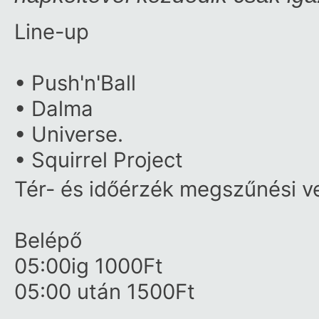
Line-up
• Push'n'Ball
• Dalma
• Universe.
• Squirrel Project
Tér- és időérzék megszűnési v
Belépő
05:00ig 1000Ft
05:00 után 1500Ft