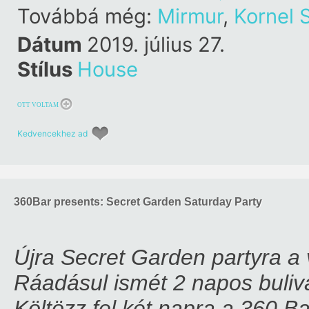
Továbbá még:
Mirmur
,
Kornel 
Dátum
2019. július 27.
Stílus
House
OTT VOLTAM
Kedvencekhez ad
360Bar presents: Secret Garden Saturday Party
Újra Secret Garden partyra a 
Ráadásul ismét 2 napos buliv
Költözz fel két napra a 360 B