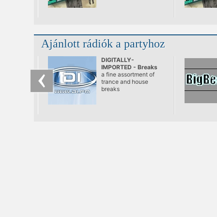
csak lehet húzzuk el a
nyári hétvégi
tető(fokos) hangulatot.
Ajánlott rádiók a partyhoz
DIGITALLY-
IMPORTED - Breaks
a fine assortment of
trance and house
breaks