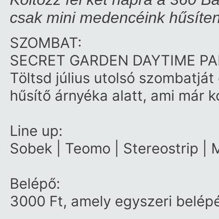
csak mini medencéink hűsíten
SZOMBAT:
SECRET GARDEN DAYTIME P
Töltsd július utolsó szombatjá
hűsítő árnyéka alatt, ami már k
Line up:
Sobek | Teomo | Stereostrip | 
Belépő:
3000 Ft, amely egyszeri belépés