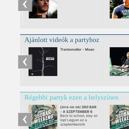
25.09.2010
Ajánlott videók a partyhoz
Trentemoller - Moan
Régebbi partyk ezen a helyszínen
360 BAR
[2014-09-06]
- A SZEPTEMBER 6
Back to school, stay on
@ 360 Bár, Budapest
top! Legyen ez a
szeptemberünk
jelszava, és ameddig