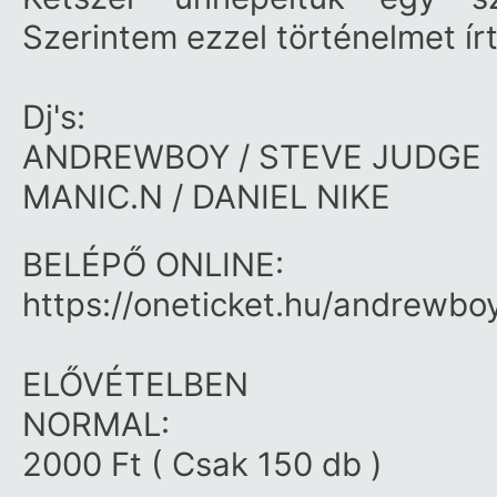
Szerintem ezzel történelmet ír
Dj's:
ANDREWBOY / STEVE JUDGE
MANIC.N / DANIEL NIKE
BELÉPŐ ONLINE:
https:/​/​oneticket.hu/​andrew
ELŐVÉTELBEN
NORMAL:
2000 Ft ( Csak 150 db )