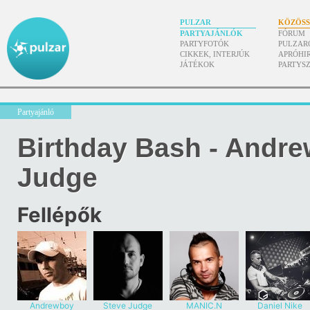
PULZAR
KÖZÖS
PARTYAJÁNLÓK
FÓRUM
PARTYFOTÓK
PULZAR
CIKKEK, INTERJÚK
APRÓHI
JÁTÉKOK
PARTYS
Partyajánló
Birthday Bash - Andre
Judge
Fellépők
Andrewboy
Steve Judge
MANIC.N
Daniel Nike