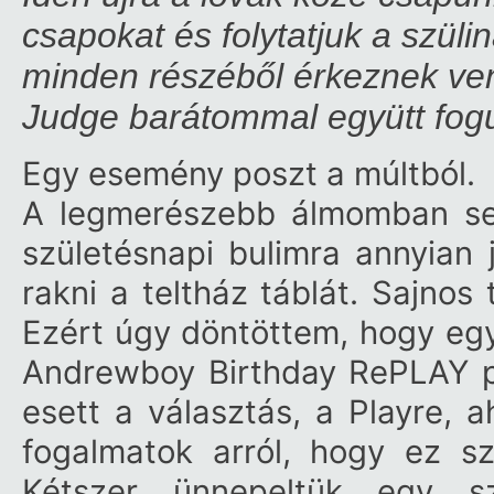
csapokat és folytatjuk a szüli
minden részéből érkeznek ven
Judge barátommal együtt fogu
Egy esemény poszt a múltból.
A legmerészebb álmomban se
születésnapi bulimra annyian j
rakni a teltház táblát. Sajnos
Ezért úgy döntöttem, hogy e
Andrewboy Birthday RePLAY pa
esett a választás, a Playre, 
fogalmatok arról, hogy ez 
Kétszer ünnepeltük egy s