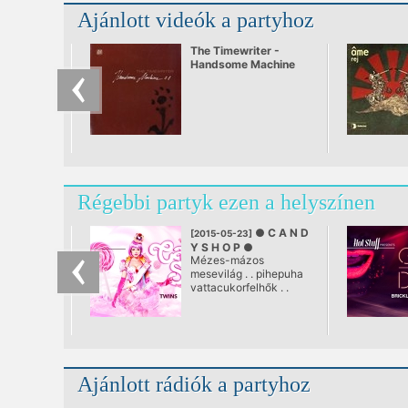
Ajánlott videók a partyhoz
The Timewriter -
Handsome Machine
Régebbi partyk ezen a helyszínen
● C A N D
[2015-05-23]
Y S H O P ●
Mézes-mázos
@ RIO Budapest
mesevilág . . pihepuha
vattacukorfelhők . .
tarka nyalókák tengere
. . . bájos pilleszárnyú
cukroslányok és a
gumimaci hegyeken túl
tornyokban álló
gyöngyöző
Ajánlott rádiók a partyhoz
pezsgőkoktélok . . .