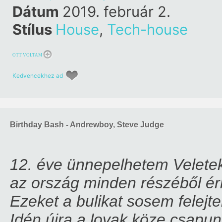
Dátum
2019. február 2.
Stílus
House
,
Tech-house
OTT VOLTAM
Kedvencekhez ad
Birthday Bash - Andrewboy, Steve Judge
12. éve ünnepelhetem Velete
az ország minden részéből é
Ezeket a bulikat sosem felejte
Idén újra a lovak köze csapun