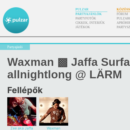
PULZAR
KÖZÖS
PARTYAJÁNLÓK
FÓRUM
PARTYFOTÓK
PULZAR
CIKKEK, INTERJÚK
APRÓHI
JÁTÉKOK
PARTYS
Partyajánló
Waxman ▩ Jaffa Surf
allnightlong @ LÄRM
Fellépők
Zee aka Jaffa
Waxman