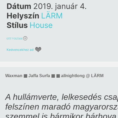
Surfa
Dátum
2019. január 4.
Helyszín
LÄRM
Stílus
House
OTT VOLTAM
Kedvencekhez ad
Waxman ▩ Jaffa Surfa ▩ ▩ allnightlong @ LÄRM
A hullámverte, lelkesedés csa
felszínen maradó magyarorszá
szemmel is bármikor bárhova 