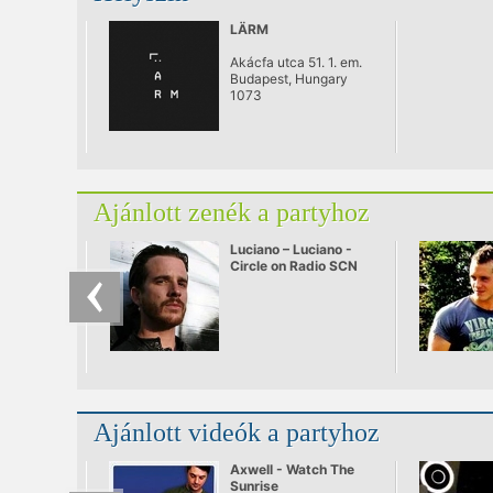
LÄRM
Akácfa utca 51. 1. em.
Budapest, Hungary
1073
Ajánlott zenék a partyhoz
Luciano – Luciano -
Circle on Radio SCN
25.09.2010
Ajánlott videók a partyhoz
Axwell - Watch The
Sunrise