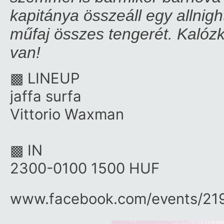
kapitánya összeáll egy allnig
műfaj összes tengerét. Kalóz
van!
▩ LINEUP
jaffa surfa
Vittorio Waxman
▩ IN
2300-0100 1500 HUF
www.facebook.com/​events/​21