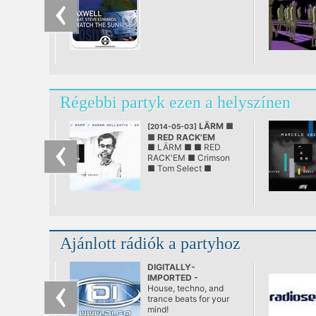
Régebbi partyk ezen a helyszínen
LÄRM ■
[2014-05-03]
■ RED RACK'EM
■ LÄRM ■ ■ RED
@ LÄRM
RACK'EM ■ Crimson
■ Tom Select ■
Ajánlott rádiók a partyhoz
DIGITALLY-
IMPORTED -
Progressive
House, techno, and
trance beats for your
mind!