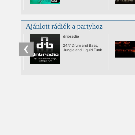
erősen javasolt egy
csipet experimentallal
fűszerezve.
Ajánlott rádiók a partyhoz
dnbradio
24/7 Drum and Bass,
Jungle and Liquid Funk