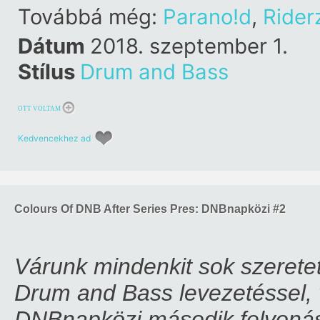
Továbbá még:
Parano!d
,
Rider
Dátum
2018. szeptember 1.
Stílus
Drum and Bass
OTT VOLTAM
Kedvencekhez ad
Colours Of DNB After Series Pres: DNBnapközi #2
Várunk mindenkit sok szeretett
Drum and Bass levezetéssel, 
DNBnapközi második felvoná