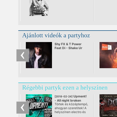
Ajánlott videók a partyhoz
Shy FX & T Power
Feat Di - Shake Ur
Body (2002)
Régebbi partyk ezen a helyszínen
Upment!
[2018-02-24]
- All night broken
Törtek és középtempó,
beats
ahogyan szeretitek! A
@ Under Budapest
helyszínen electro és
breakbeat fogyasztása