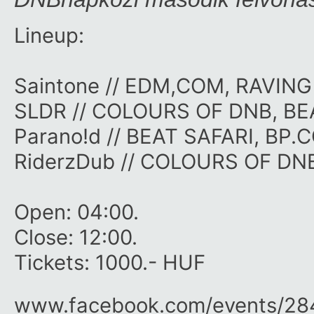
Lineup:
Saintone
// EDM,COM, RAVING
SLDR
// COLOURS OF DNB, BEA
Parano!d
// BEAT SAFARI, BP.C
RiderzDub
// COLOURS OF DNB
Open: 04:00.
Close: 12:00.
Tickets: 1000.- HUF
www.facebook.com/​events/​2