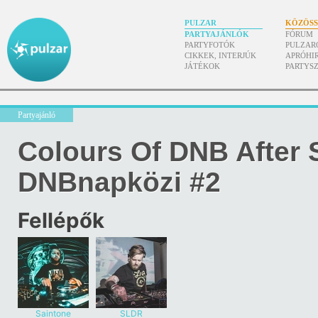
PULZAR
KÖZÖS
PARTYAJÁNLÓK
FÓRUM
PARTYFOTÓK
PULZAR
CIKKEK, INTERJÚK
APRÓHI
JÁTÉKOK
PARTYS
Partyajánló
Colours Of DNB After 
DNBnapközi #2
Fellépők
Saintone
SLDR