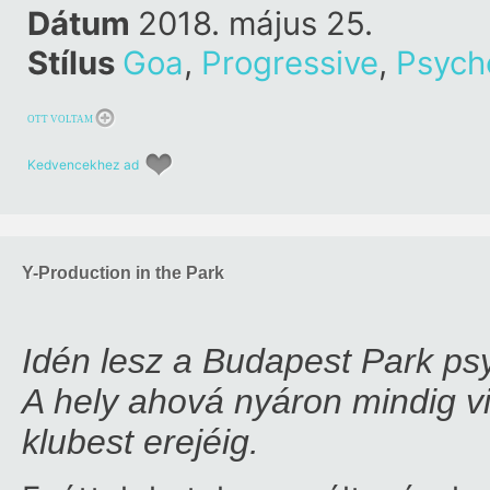
Dátum
2018. május 25.
Stílus
Goa
,
Progressive
,
Psych
OTT VOLTAM
Kedvencekhez ad
Y-Production in the Park
Idén lesz a Budapest Park psy
A hely ahová nyáron mindig v
klubest erejéig.