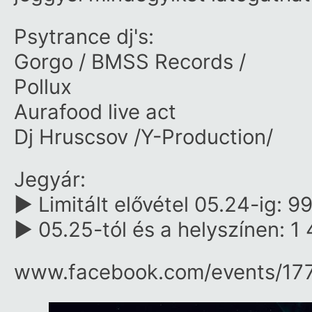
Psytrance dj's:
Gorgo
/
BMSS Records
/
Pollux
Aurafood
live act
Dj Hruscsov
/Y-Production/
Jegyár:
▶ Limitált elővétel 05.24-ig: 9
▶ 05.25-tól és a helyszínen: 1 
www.facebook.com/​events/​1