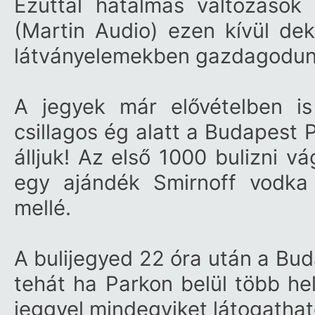
Ezúttal hatalmas változások
(Martin Audio) ezen kívül de
látványelemekben gazdagodu
A jegyek már elővételben is
csillagos ég alatt a Budapest 
álljuk! Az első 1000 bulizni v
egy ajándék Smirnoff vodka
mellé.
A bulijegyed 22 óra után a Bud
tehát ha Parkon belül több he
jeggyel mindegyiket látogathat