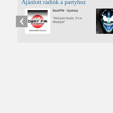
Ajánlott rádiók a partyhoz
BeatFM - Sydney
"Not just music, it's a
lifestyle"