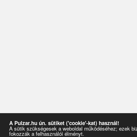
A Pulzar.hu ún. sütiket ('cookie'-kat) használ!
A sütik szükségesek a weboldal működéséhez; ezek biz
fokozzák a felhasználói élményt.
Pulzar
›
Partyajánlók
›
2018
›
május
›
25
›
Y-Production in the Park