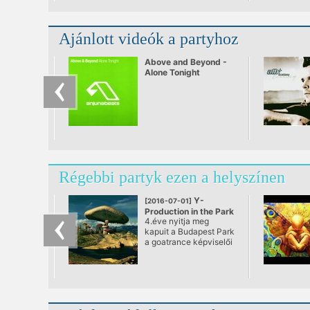
Ajánlott videók a partyhoz
Above and Beyond -
Alone Tonight
Régebbi partyk ezen a helyszínen
Y-
[2016-07-01]
Production in the Park
4.éve nyitja meg
II.
kapuit a Budapest Park
@ Budapest Park
a goatrance képviselői
elött.Legendás partyk
voltak itt többek között
a minden évben sorra
kerülő Infected
Mushroom koncertek.