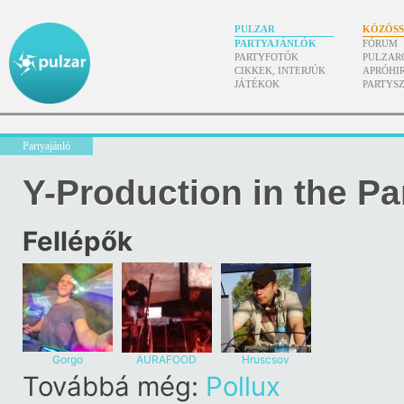
PULZAR
KÖZÖS
PARTYAJÁNLÓK
FÓRUM
PARTYFOTÓK
PULZAR
CIKKEK, INTERJÚK
APRÓHI
JÁTÉKOK
PARTYS
Partyajánló
Y-Production in the Pa
Fellépők
Gorgo
AURAFOOD
Hruscsov
Továbbá még:
Pollux