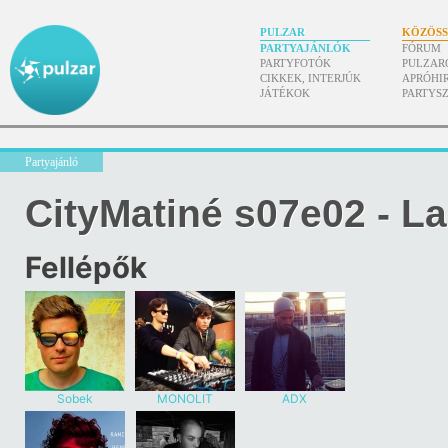
PULZAR
KÖZÖS
PARTYAJÁNLÓK
FÓRUM
PARTYFOTÓK
PULZAR
CIKKEK, INTERJÚK
APRÓHI
JÁTÉKOK
PARTYS
Partyajánló
CityMatiné s07e02 - La
Fellépők
Sobek
MONOLIT
ADX