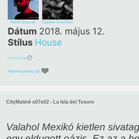
Ramin Sayyah
Captain Knuckles
Dátum
2018. május 12.
Stílus
House
OTT VOLTAM
Kedvencekhez ad
CityMatiné s07e02 - La Isla del Tesoro
Valahol Mexikó kietlen sivata
egy eldugott oázis. Ez az a h