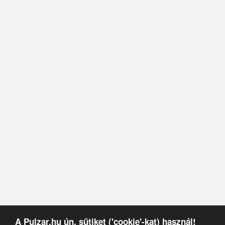
A Pulzar.hu ún. sütiket ('cookie'-kat) használ!