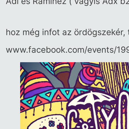
Adi es Raminez ( vagyis
Adx
b
hoz még infot az ördögszekér, t
www.facebook.com/​events/​1