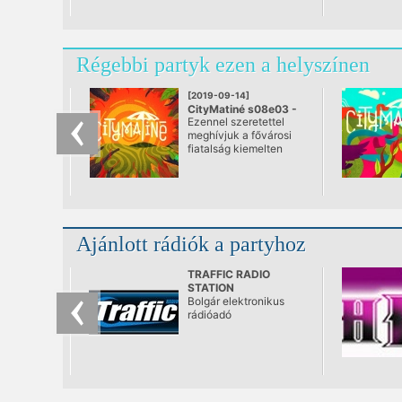
Régebbi partyk ezen a helyszínen
[2019-09-14]
CityMatiné s08e03 -
Ezennel szeretettel
Nyárzáró Tánc
meghívjuk a fővárosi
@ Palatinus Strand
fiatalság kiemelten
szórakozni vágyó
közönségét egy ősz
köszöntő piknikre!
Ajánlott rádiók a partyhoz
TRAFFIC RADIO
STATION
Bolgár elektronikus
rádióadó