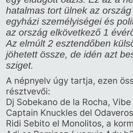
hatalmas tort ülnek az orszá
egyházi személyiségei és poli
az ország elkövetkező 1 évérő
Az elmúlt 2 esztendőben külső
jöhetett össze, de idén azt be
sziget.
A népnyelv úgy tartja, ezen ös
résztvevői:
Dj Sobek
ano de la Rocha, Vib
Captain Knuckles del Odavero
Ridi Sebito el
Monolit
os, a kor