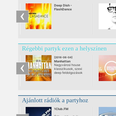
Deep Dish -
FlashDance
Régebbi partyk ezen a helyszínen
[2016-06-04]
Manhattan
Nagyvárosi house
@ BRKLYN
klasszikusok, szexi
deep feldolgozások
akárcsak
Manhattanben!
Készüljetek fel, mert
ez a négyes
garantáltan
megcsavarja az első
Ajánlott rádiók a partyhoz
júniusi szombatot!
1Club.FM