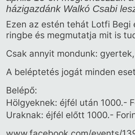
házigazdánk Walkó Csabi les
Ezen az estén tehát Lotfi Begi 
ringbe és megmutatja mit is tud
Csak annyit mondunk: gyertek, j
A beléptetés jogát minden eset
Belépő:
Hölgyeknek: éjfél után 1000.- F
Uraknak: éjfél előtt 1000.- Fori
www.facebook.com/​events/​1