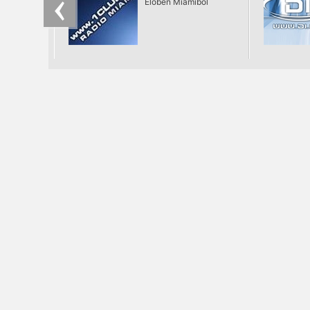
Élőben Miamiból