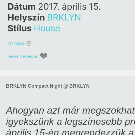
Dátum
2017. április 15.
Helyszín
BRKLYN
Stílus
House
OTT VOLTAM
Kedvencekhez ad
BRKLYN Compact Night @ BRKLYN
Ahogyan azt már megszokhat
igyekszünk a legszínesebb p
április 15-én megrendezzük 