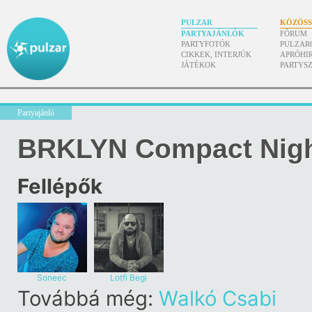
PULZAR
KÖZÖS
PARTYAJÁNLÓK
FÓRUM
PARTYFOTÓK
PULZAR
CIKKEK, INTERJÚK
APRÓHI
JÁTÉKOK
PARTYS
Partyajánló
BRKLYN Compact Nig
Fellépők
Soneec
Lotfi Begi
Továbbá még:
Walkó Csabi