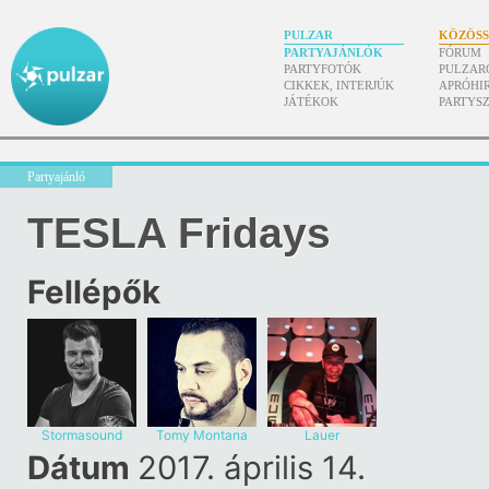
PULZAR
KÖZÖS
PARTYAJÁNLÓK
FÓRUM
PARTYFOTÓK
PULZAR
CIKKEK, INTERJÚK
APRÓHI
JÁTÉKOK
PARTYS
Partyajánló
TESLA Fridays
Fellépők
Stormasound
Tomy Montana
Lauer
Dátum
2017. április 14.