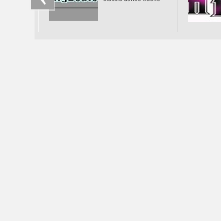
ütőerére.