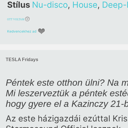
Stílus
Nu-disco
,
House
,
Deep-
OTT VOLTAM
Kedvencekhez ad
TESLA Fridays
Péntek este otthon ülni? Na 
Mi leszerveztük a péntek esté
hogy gyere el a Kazinczy 21-
Az este házigazdái ezúttal
Kri