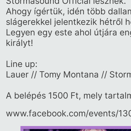
Stormasound Official
lesznek.
Ahogy ígértük, idén több dallam
slágerekkel jelentkezik hétről h
Legyen egy este ahol útjára eng
királyt!
Line up:
Lauer // Tomy Montana // Sto
A belépés 1500 Ft, mely tartal
www.facebook.com/​events/​13