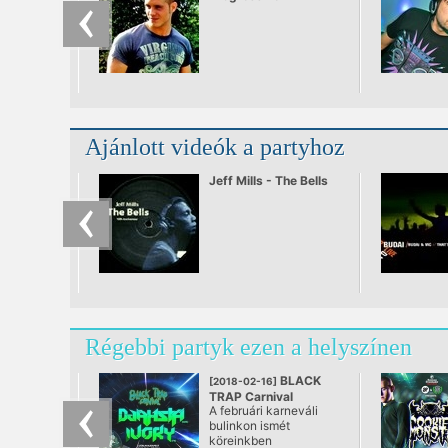
Ajánlott videók a partyhoz
Jeff Mills - The Bells
Régebbi partyk ezen a helyszínen
BLACK
[2018-02-16]
TRAP Carnival
A februári karneváli
@ Dürlin
bulinkon ismét
köreinkben