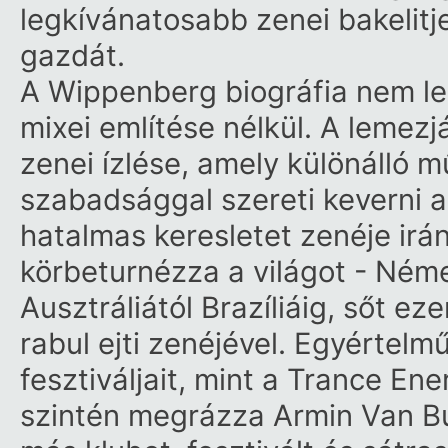
legkívánatosabb zenei bakelitj
gazdát.
A Wippenberg biográfia nem le
mixei említése nélkül. A lemez
zenei ízlése, amely különálló m
szabadsággal szereti keverni a
hatalmas keresletet zenéje ir
körbeturnézza a világot - Ném
Ausztráliától Brazíliáig, sőt ez
rabul ejti zenéjével. Egyértelm
fesztiváljait, mint a Trance E
szintén megrázza Armin Van B