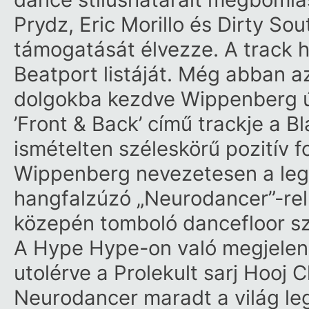
Prydz, Eric Morillo és Dirty S
támogatását élvezze. A track h
Beatport listáját. Még abban az
dolgokba kezdve Wippenberg új
’Front & Back’ című trackje a B
ismételten széleskörű pozitív 
Wippenberg nevezetesen a leges
hangfalzúzó „Neurodancer”-rel
közepén tomboló dancefloor sz
A Hype Hype-on való megjelenés
utolérve a Prolekult sarj Hooj 
Neurodancer maradt a világ le