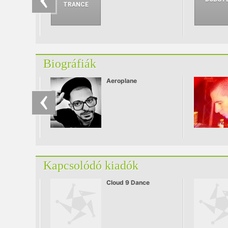
név is szerepel,
mégpedig Shane 54!
Biográfiák
Aeroplane
Kapcsolódó kiadók
Cloud 9 Dance