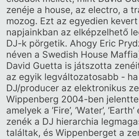
zenéje a house, az electro, a 
mozog. Ezt az egyedien kevert 
napjainkban az elképzelhető le
DJ-k pörgetik. Ahogy Eric Pryd
néven a Swedish House Maffia)
David Guetta is játszotta zen
az egyik legváltozatosabb - h
DJ/producer az elektronikus ze
Wippenberg 2004-ben jelenttett
amelyek a ’Fire’, ’Water’, ’Earth
zenék a DJ hierarchia legmaga
találtak, és Wippenberget a ze