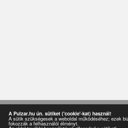
Pulzar
›
Művészek
›
Wippenberg
A Pulzar.hu ún. sütiket ('cookie'-kat) használ!
A sütik szükségesek a weboldal működéséhez; ezek biz
fokozzák a felhasználói élményt.