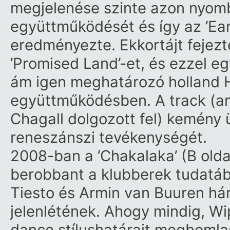
megjelenése szinte azon nyom
együttműködését és így az ’Ear
eredményezte. Ekkortájt fejezt
’Promised Land’-et, és ezzel egy
ám igen meghatározó holland 
együttműködésben. A track (am
Chagall dolgozott fel) kemény 
reneszánszi tevékenységét.
2008-ban a ’Chakalaka’ (B olda
berobbant a klubberek tudatá
Tiesto és Armin van Buuren hár
jelenlétének. Ahogy mindig, Wi
dance stílushatárait megbomlas