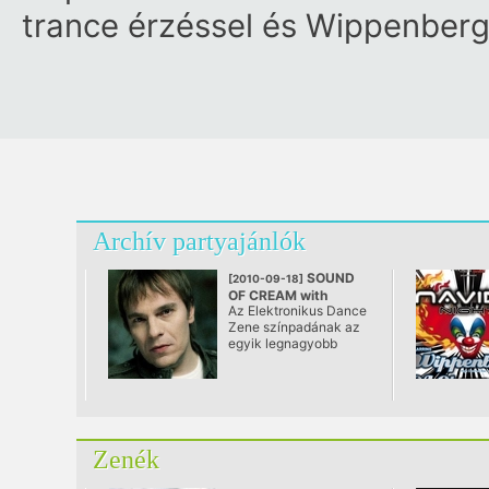
trance érzéssel és Wippenberg
Archív partyajánlók
SOUND
[2010-09-18]
OF CREAM with
Az Elektronikus Dance
WIPPENBERG (DE)
Zene színpadának az
@ Dokk, Budapest
egyik legnagyobb
feltörekvő csillaga, a
„Chakalaka” és a
„Pong” klubslágerek
szerzője először
Magyarországon!
Zenék