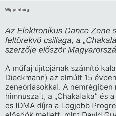
Wippenberg
Az Elektronikus Dance Zene 
feltörekvő csillaga, a „Chakal
szerzője először Magyarorsz
A műfaj újítójának számító ka
Dieckmann) az elmúlt 15 évben e
zeneóriásokkal. A nemrégiben 
himnuszait, a „Chakalaka” és a
es IDMA díjra a Legjobb Progr
előadók mellett, mint David 