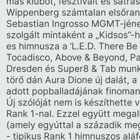
más klubot, fesztivált és sátra
Wippenberg számtalan elsőrang
Sebastian Ingrosso MGMT-jének
szolgált mintaként a „Kidsos”-
es himnusza a ’L.E.D. There Be 
Tocadisco, Above & Beyond, Pa
Dresden és Super8 & Tab munká
törő dán Aura Dione új dalát, a
adott popballadájának finoman
Új szólóját nem is készíthette 
Rank 1-nal. Ezzel együtt megal
(amely egyúttal a századik meg
- tipikus Rank 1 himnuszos aláf