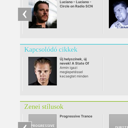
Luciano – Luciano -
Circle on Radio SCN
25.09.2010
Kapcsolódó cikkek
Új helyszínek, új
nevek! A State Of
Trance-ben!
Armin igazi
meglepetéssel
kecsegtet minden
State of Trance
rajongót! Hiszen a
show születésnapi
bulijának alkalmából a
töretlen népszerűségre
való tekintettel úgy
Zenei stílusok
döntött, hogy ideje két
extra teremmel, és új
nevekkel kibővítenie a
Progressive Trance
line-upot, továbbá
érdekesség, hogy a
line upban egy hazai