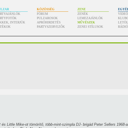
ULZAR
KÖZÖSSÉG
ZENE
EGYÉ
ARTYAJÁNLÓK
FÓRUM
ZENÉK
VIDE
ARTYFOTÓK
PULZAROSOK
LEMEZAJÁNLÓK
KLUB
KKEK, INTERJÚK
APRÓHIRDETÉS
MŰVÉSZEK
LETÖL
ÁTÉKOK
PARTYSZERVEZŐK
ZENEI STÍLUSOK
RÁDI
 és Little Mike-ot tömörítő, több-mint-szimpla DJ- brigád Peter Sellers 1968-