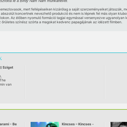
akasztotta le a Birdy Nam Nam munkanevet.
mezlovasok, mert fellépéseiken kizárólag a saját szerzeményeiket játsszák, m
 abszolút koncertnek nevezhető produkció és nem is lépnek fel más olyan klubo
álokon. Az élőben nyomuló formáció tagjai egymással versenyezve ugyanolyan len
őrületes színész szórta a magokat kedvenc papagájának az idézett filmben.
k
Sziget
]
,
i sziget
 The
min van
dcut, Birdy
llinja, Paul
Pete Tong...
arami - Be
Kincses – Kincses -