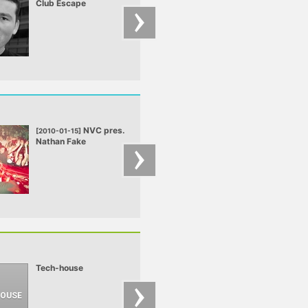
Club Escape
Chriss - Deep Felt 
2009.10.10
mix
NVC pres.
Casino
[2010-01-15]
[2009-08-21]
Nathan Fake
Bangkok
Tech-house
Minimal
A klasszikus techno
mellett egyre nagyo