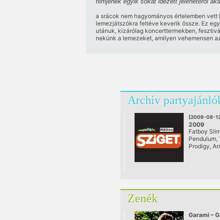
filmjének egyik sokat idézett jelenetéről 
a srácok nem hagyományos értelemben vett le
lemezjátszókra feltéve keverik össze. Ez egy
utánuk, kizárólag koncerttermekben, fesztiv
nekünk a lemezeket, amilyen vehemensen az 
Archív partyajánló
[2009-08-12
2009
Fatboy Slim
@ Hajógyár
Pendulum,
Prodigy, Ar
Buuren, Col
Nam Nam, Di
Oakenfold, 
Zenék
Garami – G