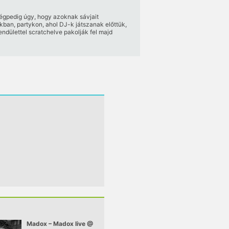
égpedig úgy, hogy azoknak sávjait
kban, partykon, ahol DJ-k játszanak előttük,
dülettel scratchelve pakolják fel majd
Madox – Madox live @
Chriss Ronson –