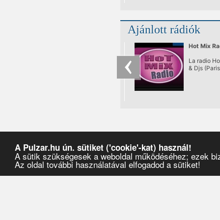
Ajánlott rádiók
Hot Mix Ra
La radio H
& Djs (Pari
A Pulzar.hu ún. sütiket ('cookie'-kat) használ!
A sütik szükségesek a weboldal működéséhez; ezek bizt
Az oldal további használatával elfogadod a sütiket!
Pulzar
›
Művészek
›
Birdy Nam Nam