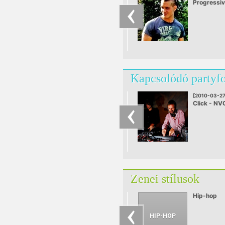
Progressi
Kapcsolódó partyf
[2010-03-27
Click - NV
Zenei stílusok
Hip-hop