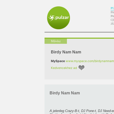
P
P
P
CI
J
Művész
Birdy Nam Nam
MySpace
www.myspace.com/birdynamnam
Kedvencekhez ad
Birdy Nam Nam
A jelenleg Crazy-B-t, DJ Pone-t, DJ Need-et