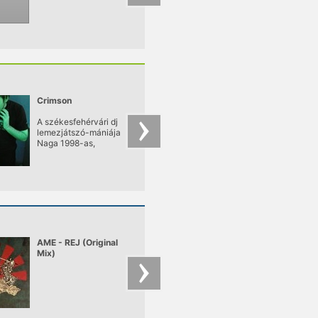
teret hódított magá
a minimal hangzás, 
minimal techno.
Crimson
Isu
A székesfehérvári dj
lemezjátszó-mániája
Naga 1998-as,
Homework című
mixtape-jének
megjelenése óta
diagnosztizálható
teljes bizonyossággal.
AME - REJ (Original
Dj Rolando - Knight
Mix)
Of The Jaguar