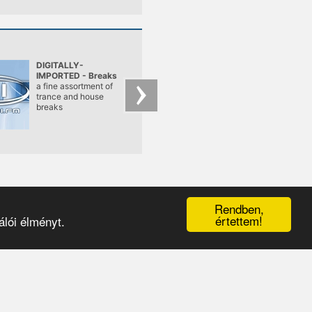
DIGITALLY-
PulsRadio
IMPORTED - Breaks
a fine assortment of
Live from France
trance and house
breaks
Rendben,
értettem!
lói élményt.
érhetőségek
|
médiaajánlat
|
oldaltérkép
|
logó