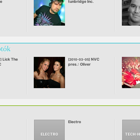
ve
tunbridge Inc.
otók
Lick The
NVC
]
[2010-03-05]
C
pres.: Oliver
Huntemann
Electro