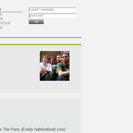
B
ÓK
OK
ok
TÉSEK
ÓK
as The Party (Estély habfürdővel) című