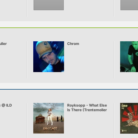
ller
Chrom
c @ ILD
Royksopp - What Else
Is There (Trentemoller
Remix)