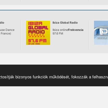
dio
Ibiza Global Radio
ouse Dance
Ibiza online
Frekvencia
s France)
97.6 FM
osítják bizonyos funkciók működését, fokozzák a felhaszná
Pulzar
© 2001–2026
|
el