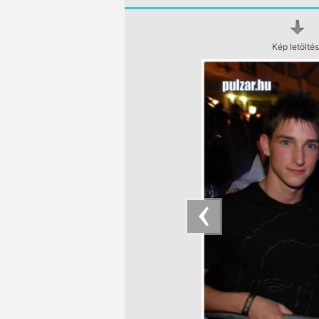
Kép letölté