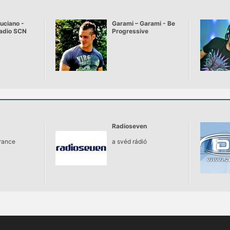
uciano -
Garami – Garami - Be
Radio SCN
Progressive
0
Radioseven
France
a svéd rádió