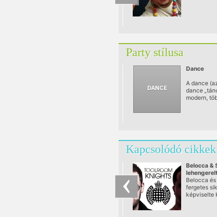
Party stílusa
Dance
A dance (a
dance „tánc
modern, tö
elektroniku
eszközökke
szintetizát
vagy számí
előállított 
műfajok gy
Kapcsolódó cikkek
Belocca & 
lehengerelt
Ministry O
Belocca és
fergetes sik
képviselte 
hazánkat a
és nagy hír
Ministry O