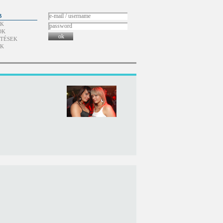
B
ÓK
OK
ok
TÉSEK
ÓK