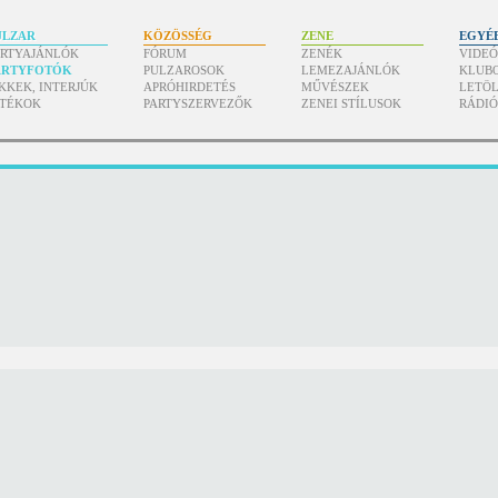
ULZAR
KÖZÖSSÉG
ZENE
EGYÉ
ARTYAJÁNLÓK
FÓRUM
ZENÉK
VIDE
ARTYFOTÓK
PULZAROSOK
LEMEZAJÁNLÓK
KLUB
KKEK, INTERJÚK
APRÓHIRDETÉS
MŰVÉSZEK
LETÖL
ÁTÉKOK
PARTYSZERVEZŐK
ZENEI STÍLUSOK
RÁDI