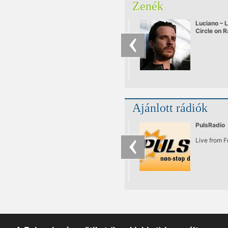
Zenék
Luciano – L
Circle on 
25.09.201
Ajánlott rádiók
PulsRadio
Live from 