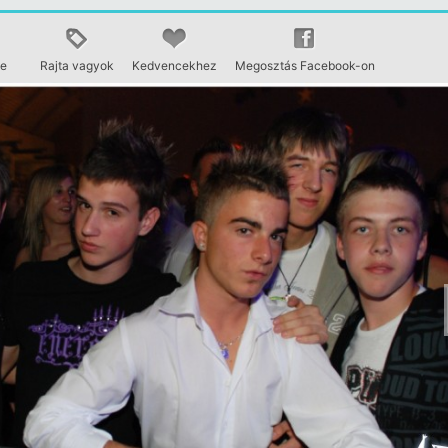
se
Rajta vagyok
Kedvencekhez
Megosztás Facebook-on