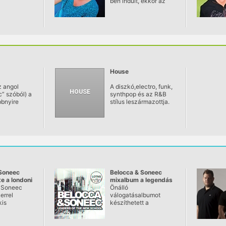
ben indult, ekkor az
általa szervezett
középiskolai zenei
rendezvényeken lépett
fel.
House
z angol
A diszkó,electro, funk,
” szóból) a
synthpop és az R&B
bbnyire
stílus leszármazottja.
s
Tipikus hangszerei a
l –
szintetizátor, dobgép,
orokkal
sequencer, sampler. Az
tógéppel –
első, kifejezetten
tánczenei
house zenét játszó
űjtőneve.
klub Chicagóban jelent
meg Music Box néven.
Soneec
Belocca & Soneec
e a londoni
mixalbum a legendás
f Soundot
 Soneec
Toolroomnál
Önálló
errel
válogatásalbumot
kis
készíthetett a
 legendás
Toolroomnak a
ű londoni
nemzetközi babérokat
F Soundban,
sorban arató magyar