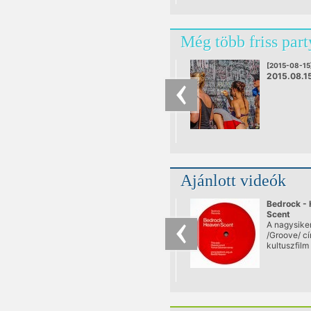
ahol történ
Toolroom Kn
rakta rendb
Még több friss part
táncparkett
séróját.
[2015-08-15
2015.08.1
Ajánlott videók
Bedrock -
Scent
A nagysike
/Groove/ c
kultuszfilm