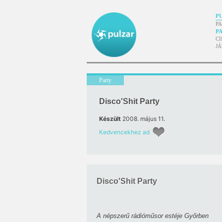
P
P
P
CI
J
Party
Disco'Shit Party
Készült
2008. május 11.
Kedvencekhez ad
Disco'Shit Party
A népszerű rádióműsor estéje Győrben