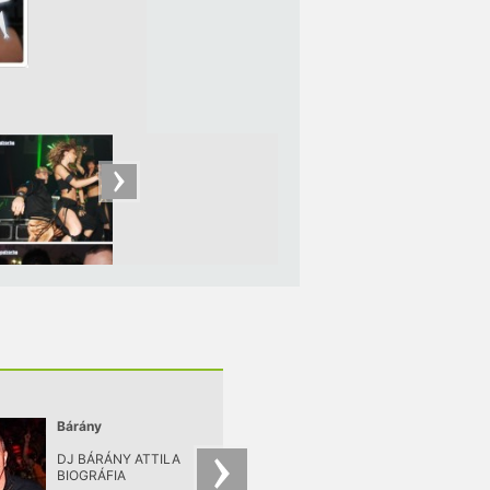
Bárány
Junior
DJ BÁRÁNY ATTILA
Kiss József valamik
BIOGRÁFIA
13-14 éves korában