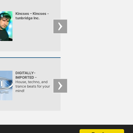
Kincses – Kincses -
Madox – Madox liv
tunbridge Inc.
Club Escape
2009.10.10
DIGITALLY-
Frisky Radio
IMPORTED -
Progressive
House, techno, and
feelin' frisky since
trance beats for your
2001
mind!