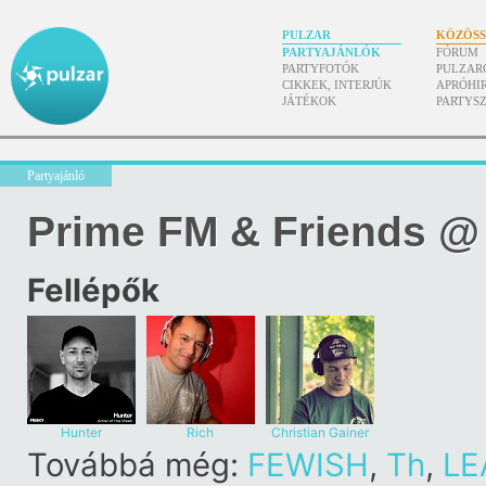
PULZAR
KÖZÖS
PARTYAJÁNLÓK
FÓRUM
PARTYFOTÓK
PULZAR
CIKKEK, INTERJÚK
APRÓHI
JÁTÉKOK
PARTYS
Partyajánló
Prime FM & Friends @ 
Fellépők
Hunter
Rich
Christian Gainer
Továbbá még:
FEWISH
,
Th
,
LE