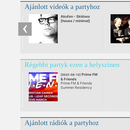
Ajánlott videók a partyhoz
Akufen - Skidoos
[house / minimal]
Régebbi partyk ezen a helyszínen
Prime FM
[2022-08-13]
& Friends
Prime FM & Friends
@ Mi a Kavics
Summer Residency
Ajánlott rádiók a partyhoz