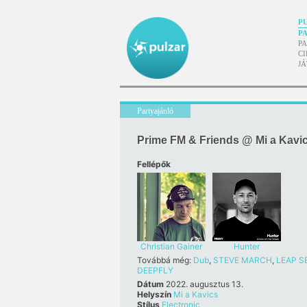
P
P
P
CI
J
Partyajánló
Prime FM & Friends @ Mi a Kavi
Fellépők
Christian Gainer
Hunter
Továbbá még:
Dub
,
STEVE MARCH
,
LEAP 
DEEPFLY
Dátum
2022. augusztus 13.
Helyszín
Mi a Kavics
Stílus
Electronic