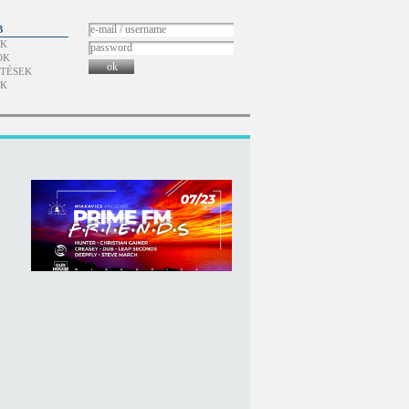
B
ÓK
OK
ok
TÉSEK
ÓK