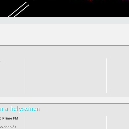
s
n a helyszínen
Prime FM
]
b deep és
ics