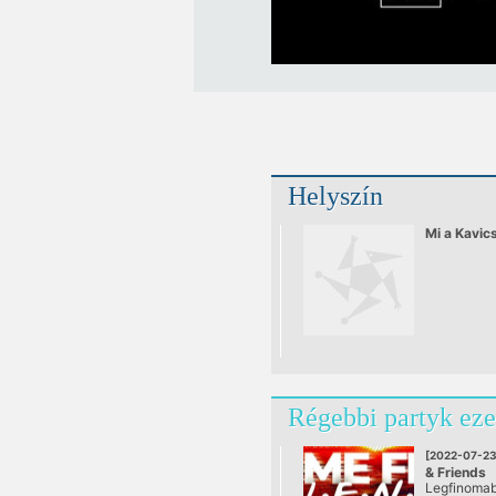
Helyszín
Mi a Kavic
Régebbi partyk eze
[2022-07-23
& Friends
Legfinomab
@ Mi a Kav