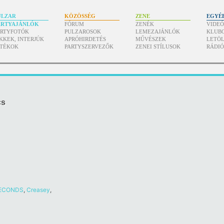
ULZAR
KÖZÖSSÉG
ZENE
EGYÉ
ARTYAJÁNLÓK
FÓRUM
ZENÉK
VIDE
ARTYFOTÓK
PULZAROSOK
LEMEZAJÁNLÓK
KLUB
KKEK, INTERJÚK
APRÓHIRDETÉS
MŰVÉSZEK
LETÖL
ÁTÉKOK
PARTYSZERVEZŐK
ZENEI STÍLUSOK
RÁDI
cs
SECONDS
,
Creasey
,