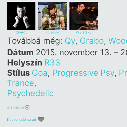
Querox
Hruscsov
Psyletzky
Továbbá még:
Qy
,
Grabo
,
Woo
Dátum
2015. november 13. – 2
Helyszín
R33
Stílus
Goa
,
Progressive Psy
,
P
Trance
,
Psychedelic
OTT VOLTAM
Kedvencekhez ad