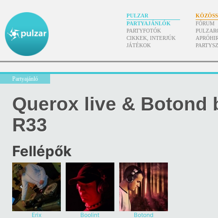
PULZAR
KÖZÖS
PARTYAJÁNLÓK
FÓRUM
PARTYFOTÓK
PULZAR
CIKKEK, INTERJÚK
APRÓHI
JÁTÉKOK
PARTYS
Partyajánló
Querox live & Botond 
R33
Fellépők
Erix
Boolint
Botond