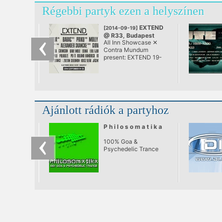
Régebbi partyk ezen a helyszínen
EXTEND
[2014-09-19]
@ R33, Budapest
All Inn Showcase ✕
Contra Mundum
present: EXTEND 19-
20-∞ September,
Budapest, R33 2+
Days / 3 Stages / 20+
international & local
DJ's and producers
Ajánlott rádiók a partyhoz
P h i l o s o m a t i k a
100% Goa &
Psychedelic Trance