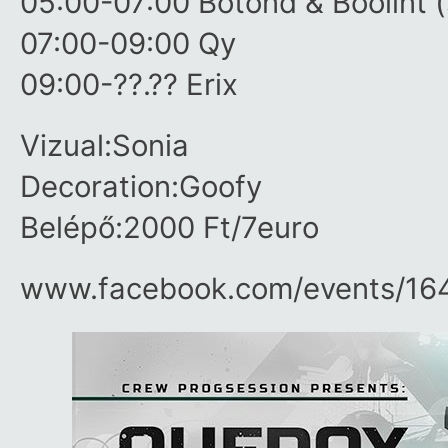
05:00-07:00 Botond & Boolint (
07:00-09:00 Qy
09:00-??.?? Erix
Vizual:Sonia
Decoration:Goofy
Belépő:2000 Ft/7euro
www.facebook.com/​events/​1