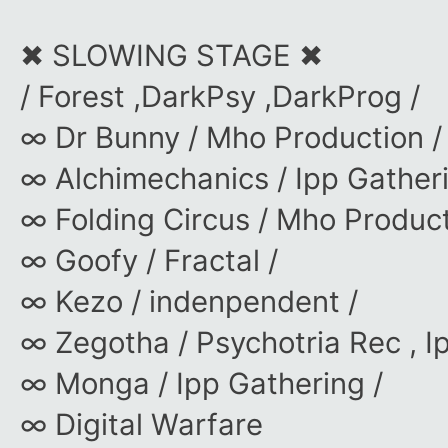
✖ SLOWING STAGE ✖
/ Forest ,DarkPsy ,DarkProg /
∞ Dr Bunny / Mho Production / 
∞ Alchimechanics / Ipp Gatheri
∞ Folding Circus / Mho Product
∞ Goofy / Fractal /
∞ Kezo / indenpendent /
∞ Zegotha / Psychotria Rec , I
∞ Monga / Ipp Gathering /
∞ Digital Warfare