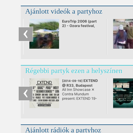
Ajánlott videók a partyhoz
EuroTrip 2006 (part
2) - Ozora festival,
Hungary
Régebbi partyk ezen a helyszínen
EXTEND
[2014-09-19]
@ R33, Budapest
All Inn Showcase ✕
Contra Mundum
present: EXTEND 19-
20-∞ September,
Budapest, R33 2+
Days / 3 Stages / 20+
international & local
DJ's and producers
Ajánlott rádiók a partyhoz