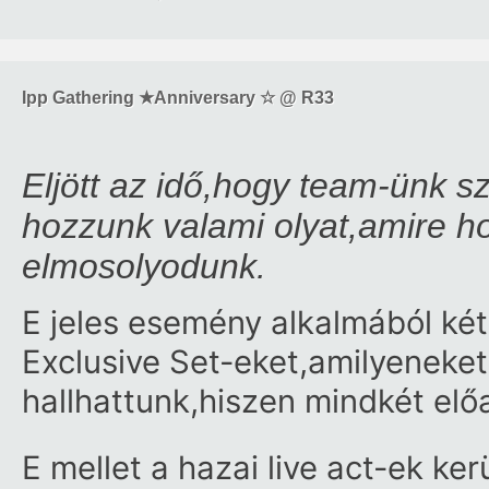
Ipp Gathering ★Anniversary ☆ @ R33
Eljött az idő,hogy team-ünk s
hozzunk valami olyat,amire h
elmosolyodunk.
E jeles esemény alkalmából két
Exclusive Set-eket,amilyeneke
hallhattunk,hiszen mindkét el
E mellet a hazai live act-ek k