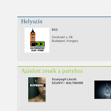
Helyszín
R33
Soroksári u. 58.
Budapest, Hungary
Ajánlott zenék a partyhoz
Szunyogh László
SZUNYI – BALTIMORE
DEEP!!!!Mixed by
László Szunyogh-
Szunyi-(Electronic
Brother Project)