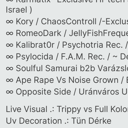
Israel )
∞ Kory / ChaosControll /-Exclus
∞ RomeoDark / JellyFishFreque
∞ Kalibrat0r / Psychotria Rec. /
∞ Psylocida / F.A.M. Rec. / ~ D
∞ Soulful Samurai b2b Varázsló
∞ Ape Rape Vs Noise Grown / E
∞ Opposite Side / Uránváros U
Live Visual .: Trippy vs Full Kolo
Uv Decoration .: Tün Dérke