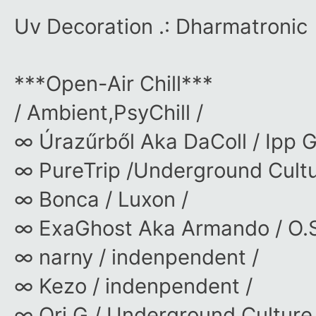
Uv Decoration .: Dharmatronic
***Open-Air Chill***
/ Ambient,PsyChill /
∞ Úrazűrből Aka DaColl / Ipp G
∞ PureTrip /Underground Cultu
∞ Bonca / Luxon /
∞ ExaGhost Aka Armando / O.S.
∞ narny / indenpendent /
∞ Kezo / indenpendent /
∞ Ori G / Underground Culture,