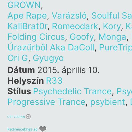
GROWN
,
Ape Rape
,
Varázsló
,
Soulful S
KaliBrat0r
,
Romeodark
,
Kory
,
K
Folding Circus
,
Goofy
,
Monga
,
Úrazűrből Aka DaColl
,
PureTri
Ori G
,
Gyugyo
Dátum
2015. április 10.
Helyszín
R33
Stílus
Psychedelic Trance
,
Psy
Progressive Trance
,
psybient
,
OTT VOLTAM
Kedvencekhez ad