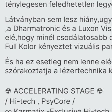
ténylegesen feledhetetlen legy
Látványban sem lesz hiány,ugya
,a Dharmatronic és a Luxon Vi
elé,hogy minél csodálatosabb d
Full Kolor kényeztet vizuális pa
És ha ez esetleg nem lenne el
szórakoztatja a lézertechnika k
☢ ACCELERATING STAGE ☢
/ Hi-tech , PsyCore /
∞ Karmatix -Exclusive Hi-tech