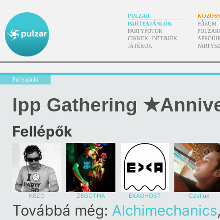
PULZAR
KÖZÖS
PARTYAJÁNLÓK
FÓRUM
PARTYFOTÓK
PULZAR
CIKKEK, INTERJÚK
APRÓHI
JÁTÉKOK
PARTYS
Partyajánló
Ipp Gathering ★Anniv
Fellépők
KEZO
ZEGOTHA
EXAGHOST
Czellux
Továbbá még:
Alchimechanics