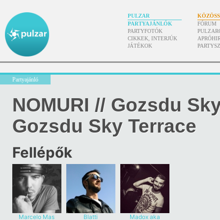
PULZAR
KÖZÖS
PARTYAJÁNLÓK
FÓRUM
PARTYFOTÓK
PULZAR
CIKKEK, INTERJÚK
APRÓHI
JÁTÉKOK
PARTYS
Partyajánló
NOMURI // Gozsdu Sky
Gozsdu Sky Terrace
Fellépők
Marcelo Mas
Blatti
Madox aka