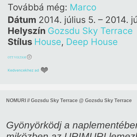
Marco Grandi
Továbbá még:
Marco
Dátum
2014. július 5. – 2014. jú
Helyszín
Gozsdu Sky Terrace
Stílus
House
,
Deep House
OTT VOLTAM
Kedvencekhez ad
NOMURI // Gozsdu Sky Terrace @ Gozsdu Sky Terrace
Gyönyörködj a naplementében
miközben az URIMURI lemezlov