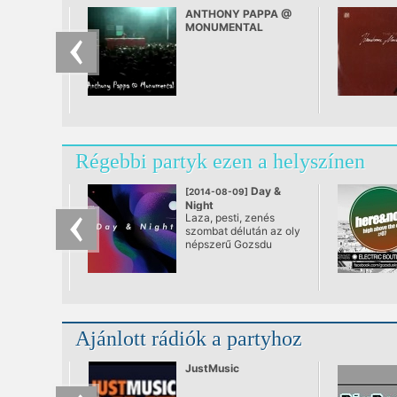
ANTHONY PAPPA @
MONUMENTAL
(24/08/07)
Régebbi partyk ezen a helyszínen
Day &
[2014-08-09]
Night
Laza, pesti, zenés
@ Gozsdu Sky
szombat délután az oly
Terrace
népszerű Gozsdu
Udvar tetején, a SKY
TERRACE-on!
Ajánlott rádiók a partyhoz
JustMusic