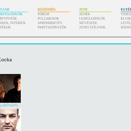
ULZAR
KÖZÖSSÉG
ZENE
EGYÉ
ARTYAJÁNLÓK
FÓRUM
ZENÉK
VIDE
ARTYFOTÓK
PULZAROSOK
LEMEZAJÁNLÓK
KLUB
KKEK, INTERJÚK
APRÓHIRDETÉS
MŰVÉSZEK
LETÖL
ÁTÉKOK
PARTYSZERVEZŐK
ZENEI STÍLUSOK
RÁDI
Kocka
ya&Peterfy
Kinga