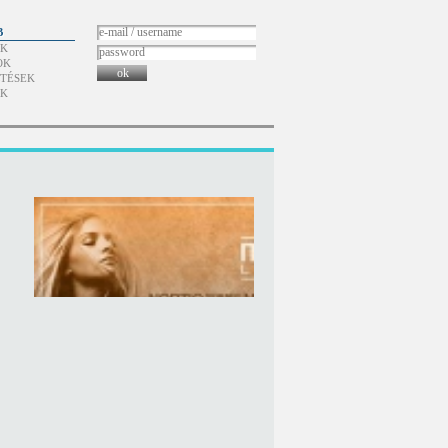
B
ÓK
OK
ok
TÉSEK
ÓK