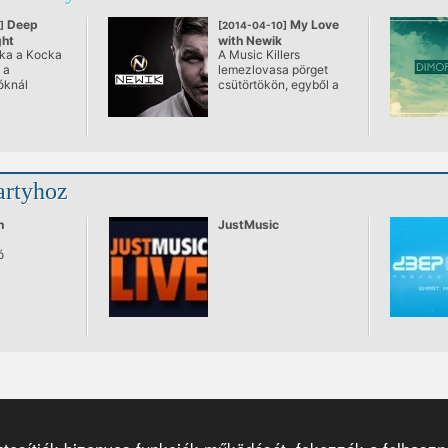
Deep
My Love
]
[2014-04-10]
ght
with Newik
aka a Kocka
A Music Killers
 a
lemezlovasa pörget
óknál
csütörtökön, egyből a
89.5 után, a Kazinczy
48. alatt.
artyhoz
n
JustMusic
ó