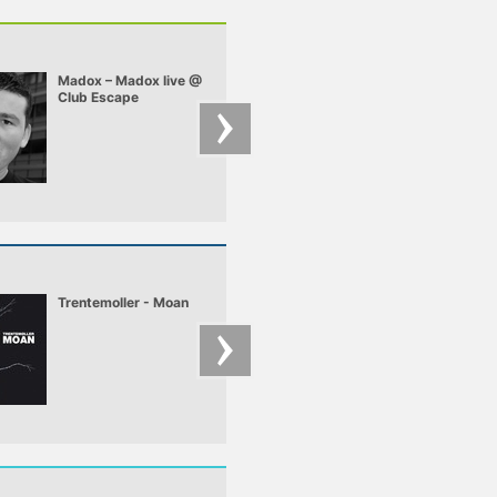
Madox – Madox live @
Monoclick – Monocl
Club Escape
- Digital Love.mp3
2009.10.10
Trentemoller - Moan
Aril Brikha live @
Fuse-In Detroit