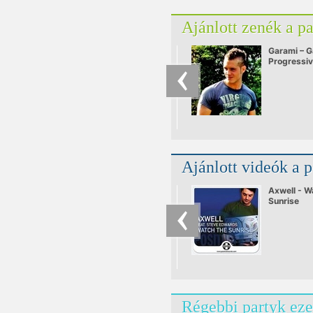
Ajánlott zenék a p
Garami – G
Progressi
Ajánlott videók a 
Axwell - W
Sunrise
Régebbi partyk eze