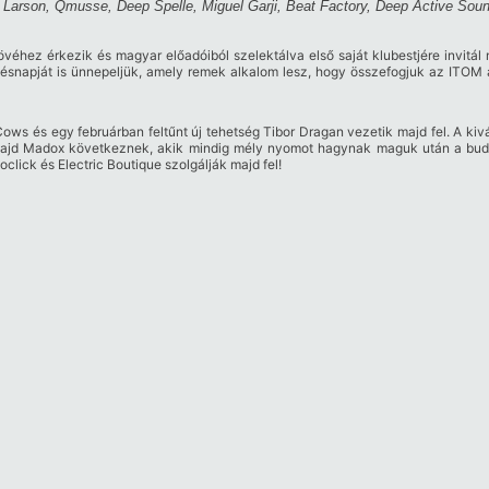
y Larson, Qmusse, Deep Spelle, Miguel Garji, Beat Factory, Deep Active Sou
véhez érkezik és magyar előadóiból szelektálva első saját klubestjére invitál
tésnapját is ünnepeljük, amely remek alkalom lesz, hogy összefogjuk az ITOM á
Cows és egy februárban feltűnt új tehetség Tibor Dragan vezetik majd fel. A ki
, majd Madox következnek, akik mindig mély nyomot hagynak maguk után a bud
lick és Electric Boutique szolgálják majd fel!