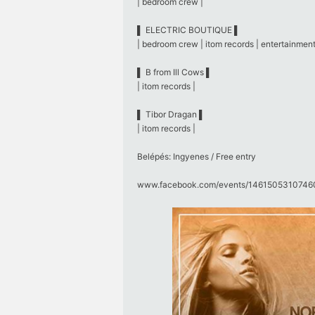
| bedroom crew |
▌ ELECTRIC BOUTIQUE ▌
| bedroom crew | itom records | entertainment
▌ B from Ill Cows ▌
| itom records |
▌ Tibor Dragan ▌
| itom records |
Belépés: Ingyenes / Free entry
www.facebook.com/​events/​14615053107460