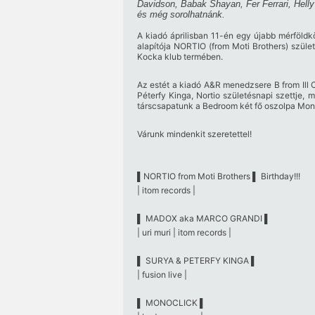
Davidson, Babak Shayan, Fer Ferrari, Hell
és még sorolhatnánk.
A kiadó áprilisban 11-én egy újabb mérföldkö
alapítója NORTIO (from Moti Brothers) szüle
Kocka klub termében.
Az estét a kiadó A&R menedzsere B from Ill 
Péterfy Kinga, Nortio születésnapi szettje
társcsapatunk a Bedroom két fő oszolpa Monoc
Várunk mindenkit szeretettel!
▌NORTIO from Moti Brothers ▌ Birthday!!!
| itom records |
▌ MADOX aka MARCO GRANDI ▌
| uri muri | itom records |
▌ SURYA & PETERFY KINGA ▌
| fusion live |
▌ MONOCLICK ▌