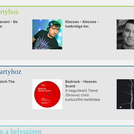
artyhoz
arami - Be
Kincses – Kincses -
ve
tunbridge Inc.
partyhoz
atch The
Bedrock - Heaven
Scent
A nagysikerű Trend
/Groove/ című
kultuszfilm betétdala
n a helyszínen