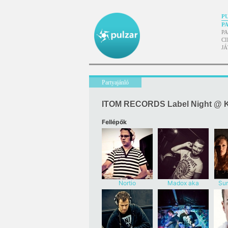
P
P
P
CI
J
Partyajánló
ITOM RECORDS Label Night @ 
Fellépők
Nortio
Madox aka
Sur
Marco Grandi