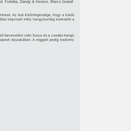
nd, Forteba, Dandy & Invoice, Marco Grandi
 minket. Az buli különlegessége, hogy a kiadó
ltal képviselt mély hangzásvilág kedvelőit a
váló bevezetést után Surya és a csodás hangú
apesti éjszakában. A reggelit pedig kedvenc