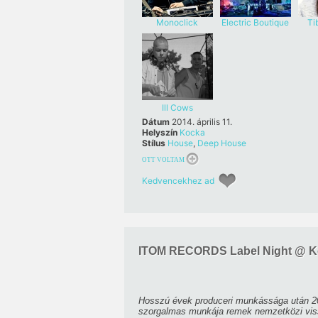
Monoclick
Electric Boutique
Ti
Ill Cows
Dátum
2014. április 11.
Helyszín
Kocka
Stílus
House
,
Deep House
OTT VOLTAM
Kedvencekhez ad
ITOM RECORDS Label Night @ K
Hosszú évek produceri munkássága után 201
szorgalmas munkája remek nemzetközi vissz