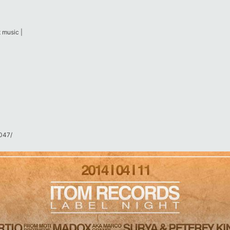
 music |
47/​