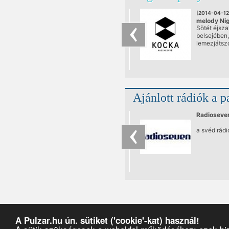
[2014-04-12
melody Ni
Sötét éjsz
@ Kocka
belsejében,
lemezjátsz
Tigran.
Ajánlott rádiók a p
Radioseve
a svéd rádi
A Pulzar.hu ún. sütiket ('cookie'-kat) használ!