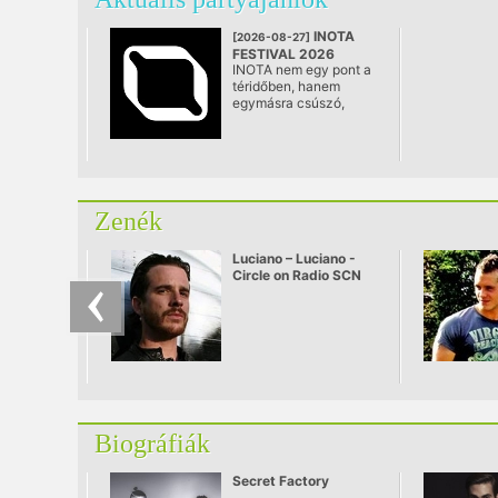
INOTA
[2026-08-27]
FESTIVAL 2026
INOTA nem egy pont a
@ Várpalota
téridőben, hanem
egymásra csúszó,
mozgalmas történelmi
rétegek architektúrája:
egy különleges hely,
ahol a szocialista múlt
ipari öröksége, a jelen
alkotói energiái és a
Zenék
jövő még formákat
kereső víziói egyszerre
vannak jelen.
Luciano – Luciano -
Circle on Radio SCN
25.09.2010
Biográfiák
Secret Factory