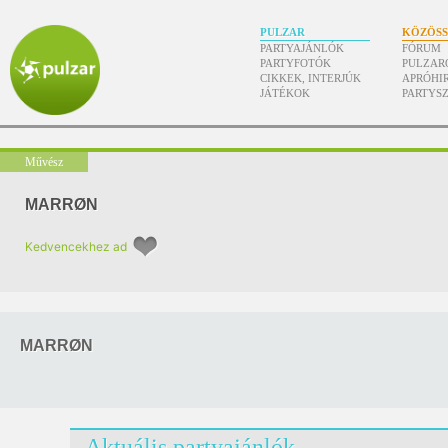
PULZAR
KÖZÖS
PARTYAJÁNLÓK
FÓRUM
PARTYFOTÓK
PULZAR
CIKKEK, INTERJÚK
APRÓHI
JÁTÉKOK
PARTYS
Művész
MARRØN
Kedvencekhez ad
MARRØN
Aktuális partyajánlók