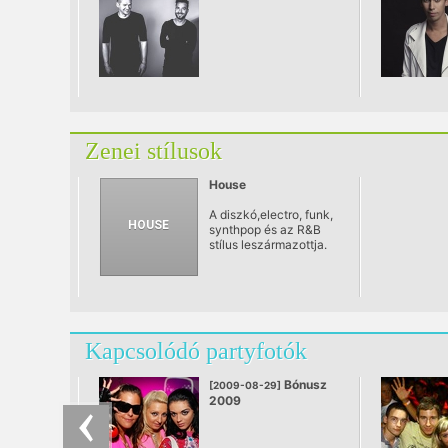
Zenei stílusok
House
A diszkó,electro, funk,
synthpop és az R&B
stílus leszármazottja.
Tipikus hangszerei a
szintetizátor, dobgép,
sequencer, sampler. Az
első, kifejezetten
house zenét játszó
klub Chicagóban jelent
Kapcsolódó partyfotók
meg Music Box néven.
Bónusz
[2009-08-29]
2009