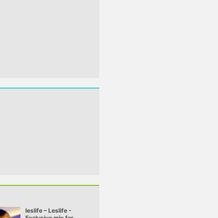
leslife – Leslife -
Mannel – Mannel -
Exclusive mix for
Summer Promo 2o