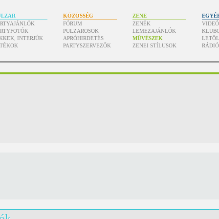
ULZAR
KÖZÖSSÉG
ZENE
EGYÉ
ARTYAJÁNLÓK
FÓRUM
ZENÉK
VIDE
ARTYFOTÓK
PULZAROSOK
LEMEZAJÁNLÓK
KLUB
KKEK, INTERJÚK
APRÓHIRDETÉS
MŰVÉSZEK
LETÖL
ÁTÉKOK
PARTYSZERVEZŐK
ZENEI STÍLUSOK
RÁDI
lók