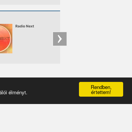
Radio Next
TRAFFIC RADIO
STATION
Bolgár elektronikus
rádióadó
Rendben,
értettem!
lói élményt.
érhetőségek
|
médiaajánlat
|
oldaltérkép
|
logó