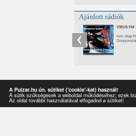
Ajánlott rádiók
VIRUS FM
non-stop fr
Oroszorszá
A Pulzar.hu ún. sütiket ('cookie'-kat) használ!
A sütik szükségesek a weboldal működéséhez; ezek bizt
Az oldal további használatával elfogadod a sütiket!
Pulzar
›
Művészek
›
makrohang