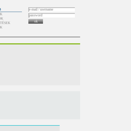
B
ÓK
OK
ok
TÉSEK
ÓK