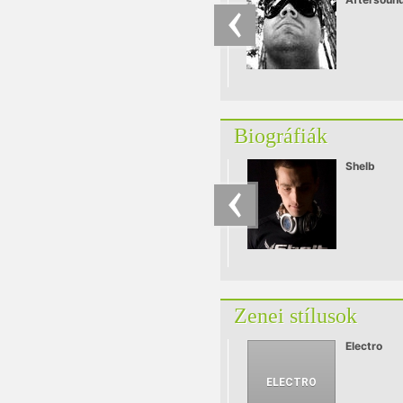
érkezik ma
Budapestre
európai tur
utolsó fell
A38 hajó l
vendégül.
Biográfiák
Shelb
Zenei stílusok
Electro