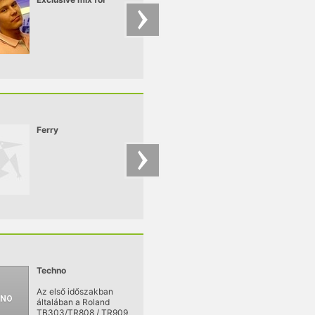
Pulzar
Ferry
Mickey
Techno
Az első időszakban
általában a Roland
TB303/TR808 / TR909