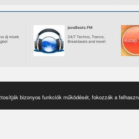
javaBeats.FM
iss dj mixek
24/7 Techno, Trance,
gból
Breakbeats and more!
osítják bizonyos funkciók működését, fokozzák a felhaszná
Pulzar
© 2001–2026
|
el