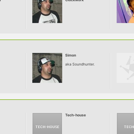
ga Shigeto
,hogy
néjának
épésén az
áthassa
Simon
aka Soundhunter.
Tech-house