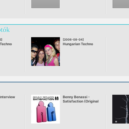
otók
5]
[2006-08-04]
 Techno
Hungarian Techno
Festival
Interview
Benny Benassi -
Satisfaction (Original
Video)