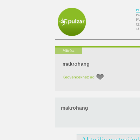
P
P
P
CI
J
Művész
makrohang
Kedvencekhez ad
makrohang
Aktuális partyaján