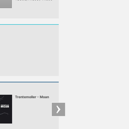
dobhangmintákból
egyszerű 4/4-es
lábdobbal, és az első
analóg
szintetizátorokkal
majd virtual analog
hangszerekkel
készítették a
művészek ilyen stílusú
zenét.
Trentemoller - Moan
Carl Craig Live @
Demf