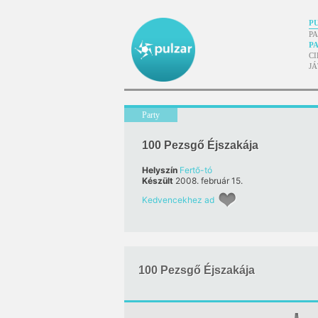
P
P
P
CI
J
Party
100 Pezsgő Éjszakája
Helyszín
Fertő-tó
Készült
2008. február 15.
Kedvencekhez ad
100 Pezsgő Éjszakája