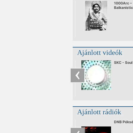
1000Arc –
Balkanistic
live
Ajánlott videók
SKC - Soul
Ajánlott rádiók
DNB Péks