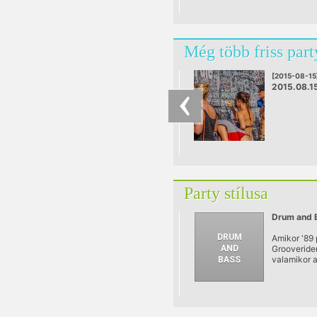
Még több friss part
[2015-08-15
2015.08.1
Party stílusa
Drum and 
Amikor '89 
Grooverider
valamikor 
kilencvene
elején dél-
(Brixton, E
Castle) kl
(leggyakra