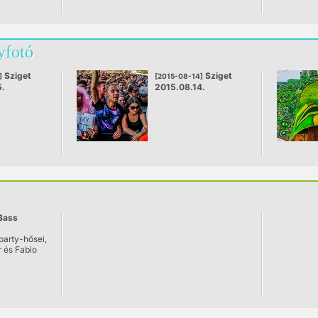
yfotó
Sziget
Sziget
]
[2015-08-14]
5.
2015.08.14.
Bass
party-hősei,
 és Fabio
a
s évek
londoni
lephant &
ubokban
bban a