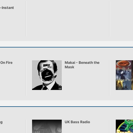
-Instant
 On Fire
Makai - Beneath the
Mask
ég
UK Bass Radio