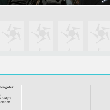
ényjáték
s
 partyra
elépőt!