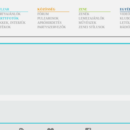
ULZAR
KÖZÖSSÉG
ZENE
EGYÉ
ARTYAJÁNLÓK
FÓRUM
ZENÉK
VIDE
ARTYFOTÓK
PULZAROSOK
LEMEZAJÁNLÓK
KLUB
KKEK, INTERJÚK
APRÓHIRDETÉS
MŰVÉSZEK
LETÖL
ÁTÉKOK
PARTYSZERVEZŐK
ZENEI STÍLUSOK
RÁDI