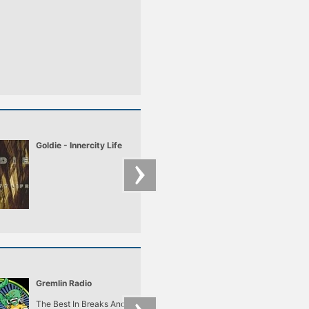
Goldie - Innercity Life
DJ Marky feat.
Stamina MC- LK
Gremlin Radio
dnbradio
The Best In Breaks And
24/7 Drum and Bass