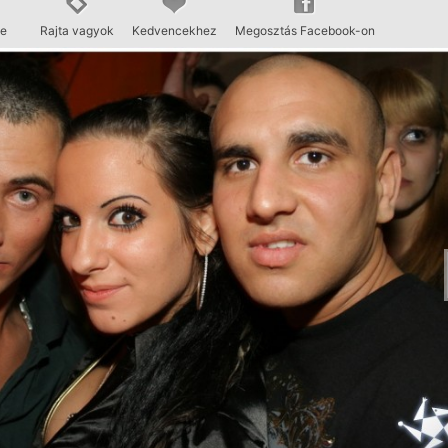
se
Rajta vagyok
Kedvencekhez
Megosztás Facebook-on