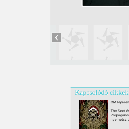
Kapcsolódó cikkek
CM Nyerem
The Sect é
Propaganda
nyerhetsz b