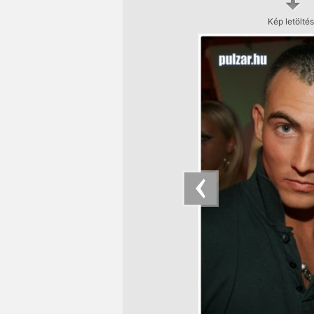
Kép letölté