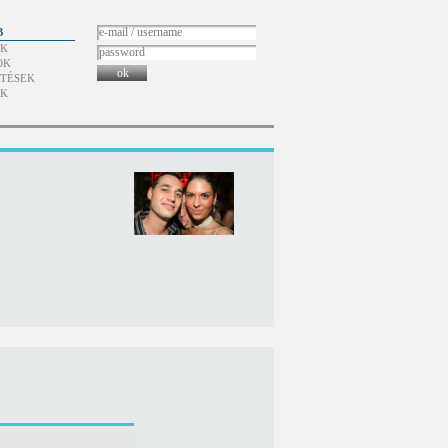
B
ÓK
OK
ok
TÉSEK
ÓK