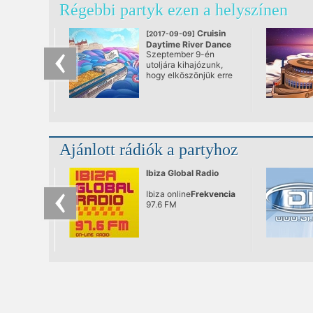
Régebbi partyk ezen a helyszínen
Cruisin
[2017-09-09]
Daytime River Dance
Szeptember 9-én
0909
utoljára kihajózunk,
@ Európa Hajó
hogy elköszönjük erre
az évre a hidaktól és
mégegyszer utoljára
elkapjuk a csillagokat
a város felett! A Cruisin
legénységének
kiválóságai kísérnek
Ajánlott rádiók a partyhoz
majd utunkon és teszik
felejthetetlenné 2017
utolsó dunai táncát.
Ibiza Global Radio
Fantasztikus nyár áll
mögöttünk,
Ibiza online
Frekvencia
méltóképpen fogjuk
97.6 FM
megünnepelni az
Európa hajó
fedélzetén! Várunk
benneteket! Dunára
fel!