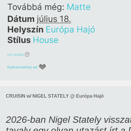
Továbbá még:
Matte
Dátum
július 18.
Helyszín
Európa Hajó
Stílus
House
OTT LESZEK
Kedvencekhez ad
CRUISIN w/ NIGEL STATELY @ Európa Hajó
2026-ban Nigel Stately visszat
tavaly egy olyan utazást írt 