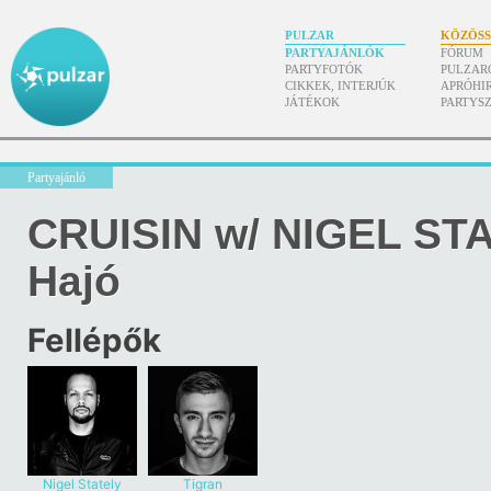
PULZAR
KÖZÖS
PARTYAJÁNLÓK
FÓRUM
PARTYFOTÓK
PULZAR
CIKKEK, INTERJÚK
APRÓHI
JÁTÉKOK
PARTYS
Partyajánló
CRUISIN w/ NIGEL ST
Hajó
Fellépők
Nigel Stately
Tigran