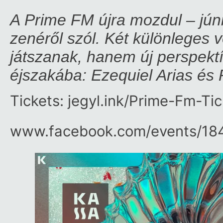
A Prime FM újra mozdul – jú
zenéről szól. Két különleges 
játszanak, hanem új perspektí
éjszakába: Ezequiel Arias és 
Tickets: jegyl.ink/Prime-Fm-Ti
www.facebook.com/​events/​18