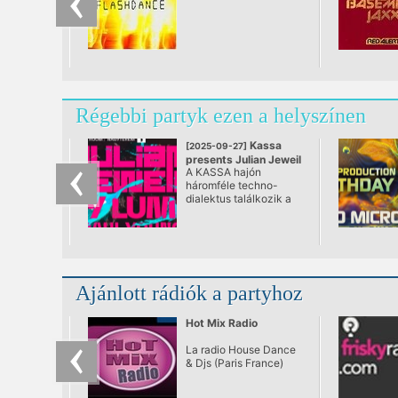
Régebbi partyk ezen a helyszínen
Kassa
[2025-09-27]
presents Julian Jeweil
A KASSA hajón
/ Jay Lumen / Raul
háromféle techno-
Young
dialektus találkozik a
@ Kassa Hajó
Parlament fényeivel
szemben.
Ajánlott rádiók a partyhoz
Hot Mix Radio
La radio House Dance
& Djs (Paris France)