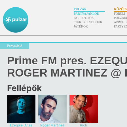
PULZAR
KÖZÖS
PARTYAJÁNLÓK
FÓRUM
PARTYFOTÓK
PULZAR
CIKKEK, INTERJÚK
APRÓHI
JÁTÉKOK
PARTYS
Partyajánló
Prime FM pres. EZEQU
ROGER MARTINEZ @ K
Fellépők
Ezequiel Arias
Roger Martinez
Rich