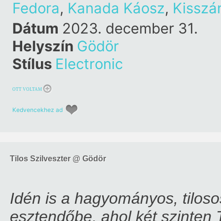
Fedora
,
Kanada Káosz
,
Kisszá
Dátum
2023. december 31.
Helyszín
Gödör
Stílus
Electronic
OTT VOLTAM
Kedvencekhez ad
Tilos Szilveszter @ Gödör
Idén is a hagyományos, tiloso
esztendőbe, ahol két szinten 