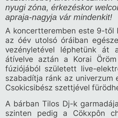
nyugi zóna, érkezéskor welc
apraja-nagyja vár mindenkit!
A koncertteremben este 9-től 
az óév utolsó óráiban egésze
vezényletével léphetünk át 
átívelve aztán a Korai Öröm
fúziójából született live-elek
szabadítja ránk az univerzum en
Csokicsibész szettjével fürödh
A bárban Tilos Dj-k garmadája
szinten pedig a Cökxpôn chi