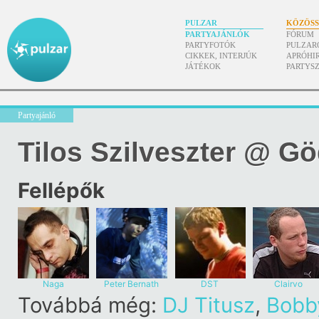
PULZAR
KÖZÖS
PARTYAJÁNLÓK
FÓRUM
PARTYFOTÓK
PULZAR
CIKKEK, INTERJÚK
APRÓHI
JÁTÉKOK
PARTYS
Partyajánló
Tilos Szilveszter @ G
Fellépők
Naga
Peter Bernath
DST
Clairvo
Továbbá még:
DJ Titusz
,
Bobb