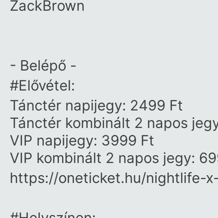
ZackBrown
- Belépő -
#Elővétel
:
Tánctér napijegy: 2499 Ft
Tánctér kombinált 2 napos jeg
VIP napijegy: 3999 Ft
VIP kombinált 2 napos jegy: 69
https://oneticket.hu/nightlife
#Helyszínen
: