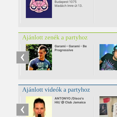
Budapest 1075
Madách Imre út 13.
Ajánlott zenék a partyhoz
Garami – Garami - Be
Progressive
Ajánlott videók a partyhoz
ANTONYO /Disco's
Hit/ @ Club Jamaica
2008