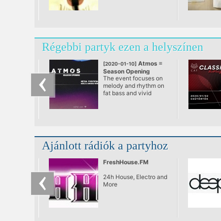
Régebbi partyk ezen a helyszínen
Atmos ≡
[2020-01-10]
Season Opening
The event focuses on
melody and rhythm on
fat bass and vivid
sound design and is a
truly captivating
journey through the
mind, music, body and
soul of one of dance
music’s truly modern
Ajánlott rádiók a partyhoz
greats. Electronic
music doesn’t really
have borders! ≡
FreshHouse.FM
24h House, Electro and
More