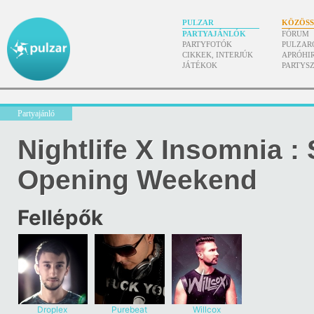
PULZAR
KÖZÖS
PARTYAJÁNLÓK
FÓRUM
PARTYFOTÓK
PULZAR
CIKKEK, INTERJÚK
APRÓHI
JÁTÉKOK
PARTYS
Partyajánló
Nightlife X Insomnia 
Opening Weekend
Fellépők
Droplex
Purebeat
Willcox