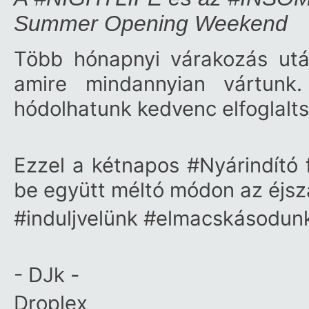
Summer Opening Weekend
Több hónapnyi várakozás utá
amire mindannyian vártunk
hódolhatunk kedvenc elfoglalt
Ezzel a kétnapos
#Nyárindító
f
be együtt méltó módon az éjsz
#induljvelünk
#elmacskásodun
- DJk -
Droplex