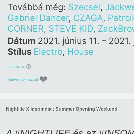
Továbbá még:
Szecsei
,
Jackwe
Gabriel Dancer
,
CZAGA
,
Patrci
CORNER
,
STEVE KID
,
ZackBro
Dátum
2021. június 11. – 2021. 
Stílus
Electro
,
House
OTT VOLTAM
Kedvencekhez ad
Nightlife X Insomnia : Summer Opening Weekend
A #NIGHTLIFE és az #INSOM