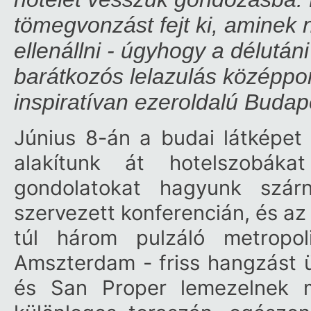
tömegvonzást fejt ki, aminek 
ellenállni - úgyhogy a délutáni
barátkozós lelazulás középpon
inspiratívan ezeroldalú Budapes
Június 8-án a budai látképe
alakítunk át hotelszobáka
gondolatokat hagyunk szár
szervezett konferencián, és az
túl három pulzáló metropo
Amszterdam - friss hangzást ü
és San Proper lemezelnek m