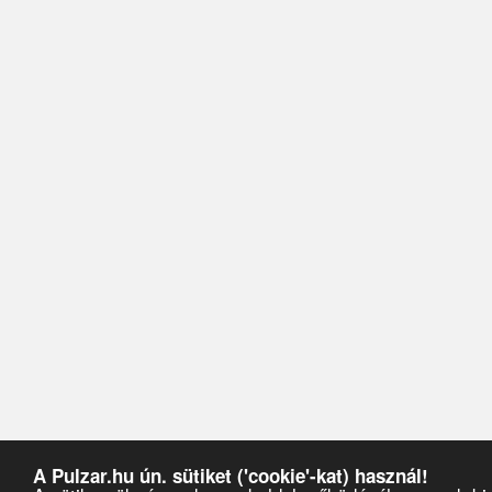
A Pulzar.hu ún. sütiket ('cookie'-kat) használ!