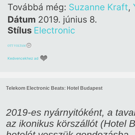
Továbbá még:
Suzanne Kraft
,
Dátum
2019. június 8.
Stílus
Electronic
OTT VOLTAM
Kedvencekhez ad
Telekom Electronic Beats: Hotel Budapest
2019-es nyárnyitóként, a tava
az ikonikus körszállót (Hotel
hotelét vesszük gondozásba. 