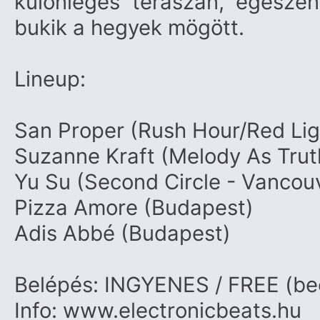
különleges teraszán, egésze
bukik a hegyek mögött.
Lineup:
San Proper
(Rush Hour/Red Lig
Suzanne Kraft
(Melody As Truth
Yu Su
(Second Circle - Vancou
Pizza Amore
(Budapest)
Adis Abbé
(Budapest)
Belépés: INGYENES / FREE (be
Info:
www.electronicbeats.hu