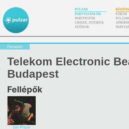
PULZAR
KÖZÖS
PARTYAJÁNLÓK
FÓRUM
PARTYFOTÓK
PULZAR
CIKKEK, INTERJÚK
APRÓHI
JÁTÉKOK
PARTYS
Partyajánló
Telekom Electronic Be
Budapest
Fellépők
San Proper