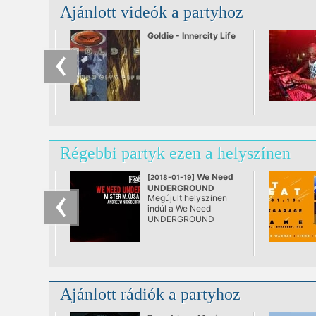
Ajánlott videók a partyhoz
Goldie - Innercity Life
Régebbi partyk ezen a helyszínen
We Need
[2018-01-19]
UNDERGROUND
Megújult helyszínen
@ FRAME
indúl a We Need
UNDERGROUND
5.évada.
Ajánlott rádiók a partyhoz