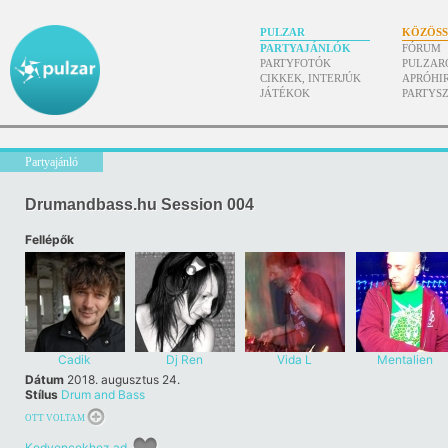
PULZAR
KÖZÖS
PARTYAJÁNLÓK
FÓRUM
PARTYFOTÓK
PULZAR
CIKKEK, INTERJÚK
APRÓHI
JÁTÉKOK
PARTYS
Partyajánló
Drumandbass.hu Session 004
Fellépők
Cadik
Dj Ren
Vida L
Mentalien
Dátum
2018. augusztus 24.
Stílus
Drum and Bass
OTT VOLTAM
Kedvencekhez ad