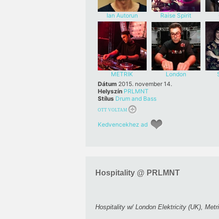
Ian Autorun
Raise Spirit
METRIK
London
Elektricity
Dátum
2015. november 14.
Helyszín
PRLMNT
Stílus
Drum and Bass
OTT VOLTAM
Kedvencekhez ad
Hospitality @ PRLMNT
Hospitality w/ London Elektricity (UK), Me