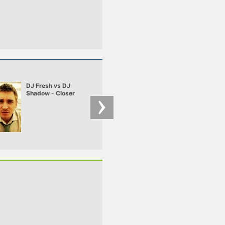
DJ Fresh vs DJ
SKC - Soul On Fire
Shadow - Closer