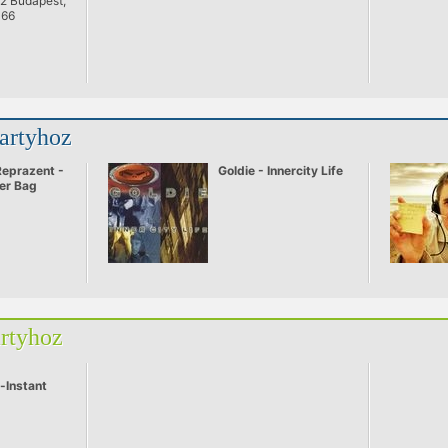
62 Budapest,
066
partyhoz
Reprazent -
Goldie - Innercity Life
er Bag
artyhoz
-Instant