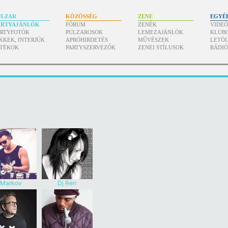
ULZAR
KÖZÖSSÉG
ZENE
EGYÉ
ARTYAJÁNLÓK
FÓRUM
ZENÉK
VIDE
ARTYFOTÓK
PULZAROSOK
LEMEZAJÁNLÓK
KLUB
KKEK, INTERJÚK
APRÓHIRDETÉS
MŰVÉSZEK
LETÖL
ÁTÉKOK
PARTYSZERVEZŐK
ZENEI STÍLUSOK
RÁDI
Markov
Dj Ren