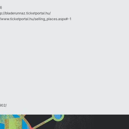
d)
p://bladerunnaz.ticketportal.hu/
://www.ticketportal.hu/selling_places.aspx#-1
02/​