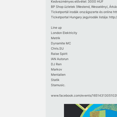
Kedvezményes elővétel: 3000 HUF
BP Shop üzletek (Westend, Wesselényi, Árká
Ticketportál irodák országszerte és online htt
Ticketportal Hungary jegyirodák listája: http
Line up
London Elektricity
Metrik
Dynamite MC
Chris.SU
Raise Spirit
IAN Autorun
DJ Ren
Markov
Mentalien
Statik
Stamusic.
www.facebook.com/​events/​16514313051029