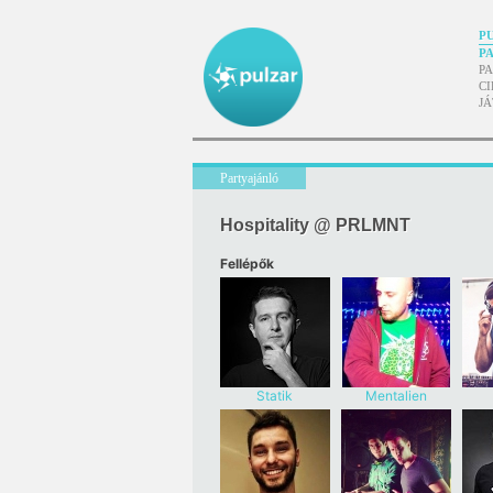
P
P
P
CI
J
Partyajánló
Hospitality @ PRLMNT
Fellépők
Statik
Mentalien