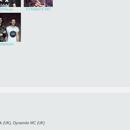
Chris.su
DYNAMITE MC
Stamusic
trik (UK), Dynamite MC (UK)