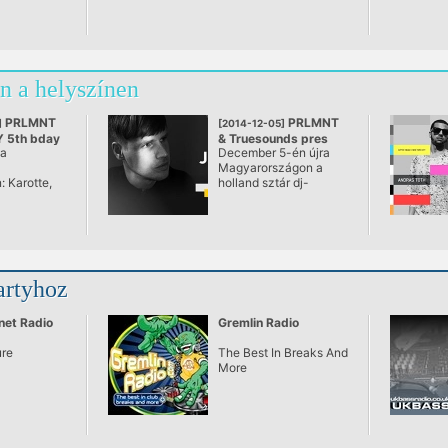
n a helyszínen
PRLMNT
PRLMNT
]
[2014-12-05]
Y 5th bday
& Truesounds pres
 a
December 5-én újra
NCE 82
JORIS VOORN
Magyarországon a
T
@ PRLMNT
 Karotte,
holland sztár dj-
nika Kruse,
producer, Joris Voorn.
 Since 82?
ői kérdés,
9-től a
g, hogy
n zenéltek
artyhoz
letésnapon!
 adut
kliból, és
net Radio
Gremlin Radio
tjuk a
n jelenleg
ure
The Best In Breaks And
eresettebb
More
, a leedsi
eyt, azaz
2-t. Öt év
idens és egy
 szupersztár