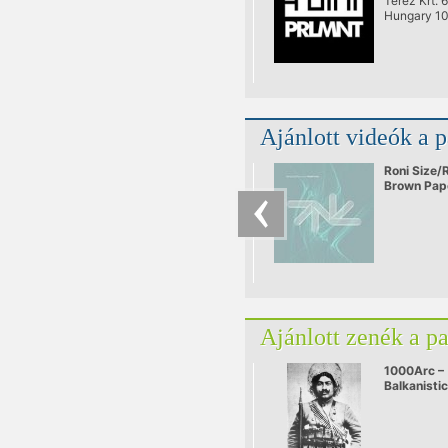
Teréz Krt. 
Hungary 1
Ajánlott videók a 
Roni Size/
Brown Pap
Ajánlott zenék a p
1000Arc –
Balkanistic
live