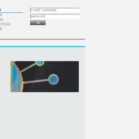
B
ÓK
OK
ok
TÉSEK
ÓK