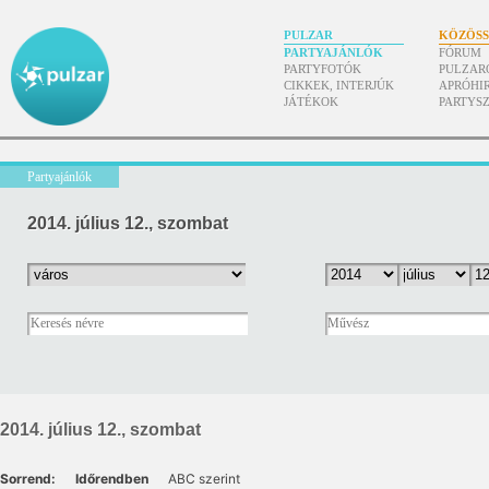
PULZAR
KÖZÖS
PARTYAJÁNLÓK
FÓRUM
PARTYFOTÓK
PULZAR
CIKKEK, INTERJÚK
APRÓHI
JÁTÉKOK
PARTYS
Partyajánlók
2014. július 12., szombat
2014. július 12., szombat
Sorrend:
Időrendben
ABC szerint