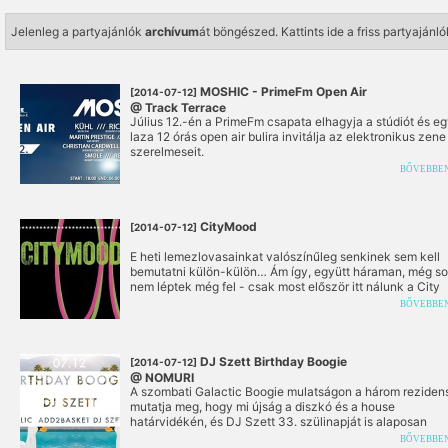
Jelenleg a partyajánlók
archívum
át böngészed.
Kattints ide a friss partyaján
MOSHIC - PrimeFm Open Air
[2014-07-12]
@ Track Terrace
Július 12.-én a PrimeFm csapata elhagyja a stúdiót és e
laza 12 órás open air bulira invitálja az elektronikus zene
szerelmeseit.
BŐVEBBE
CityMood
[2014-07-12]
E heti lemezlovasainkat valószínűleg senkinek sem kell
bemutatni külön-külön… Ám így, együtt háraman, még s
nem léptek még fel - csak most először itt nálunk a City
Mood klub-est keretein belül.
BŐVEBBE
DJ Szett Birthday Boogie
[2014-07-12]
@ NOMURI
A szombati Galactic Boogie mulatságon a három reziden
mutatja meg, hogy mi újság a diszkó és a house
határvidékén, és DJ Szett 33. szülinapját is alaposan
megünnepeljük.
BŐVEBBE