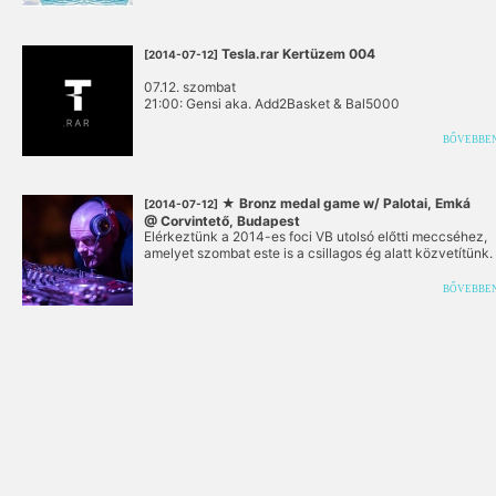
Tesla.rar Kertüzem 004
[2014-07-12]
07.12. szombat
21:00: Gensi aka. Add2Basket & Bal5000
BŐVEBBE
★ Bronz medal game w/ Palotai, Emká
[2014-07-12]
@ Corvintető, Budapest
Elérkeztünk a 2014-es foci VB utolsó előtti meccséhez,
amelyet szombat este is a csillagos ég alatt közvetítünk.
BŐVEBBE