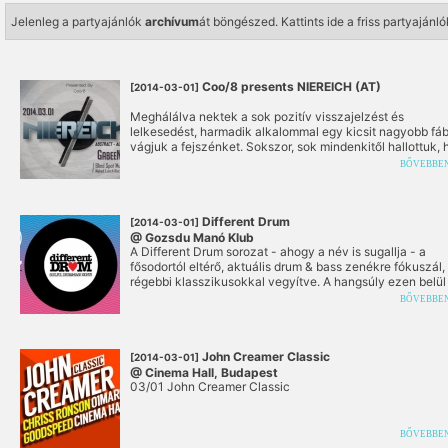
Jelenleg a partyajánlók
archívum
át böngészed.
Kattints ide a friss partyaján
Coo/8 presents NIEREICH (AT)
[2014-03-01]
Meghálálva nektek a sok pozitív visszajelzést és
lelkesedést, harmadik alkalommal egy kicsit nagyobb fá
vágjuk a fejszénket. Sokszor, sok mindenkitől hallottuk,
ki az, akit már nagyon szeretnétek itthon is meghallgatni.
BŐVEBBE
Nekivágtunk tehát, és örömmel jelenthetjük, hogy harma
vendégünk egy nagy kedvencünk, Niereich lesz. Remélj
hogy ezzel a bulival nem csak saját, hanem sokatok álmá
valóra váltjuk.
Different Drum
[2014-03-01]
@ Gozsdu Manó Klub
A Different Drum sorozat - ahogy a név is sugallja - a
fősodortól eltérő, aktuális drum & bass zenékre fókuszál,
régebbi klasszikusokkal vegyítve. A hangsúly ezen belül
lélekkel teli vonalon van, de izmosabb basszusfutamok i
BŐVEBBE
beleférnek.
John Creamer Classic
[2014-03-01]
@ Cinema Hall, Budapest
03/01 John Creamer Classic
BŐVEBBE