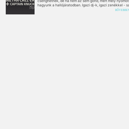
csenghetnek, de ha nem az sem gond, mert mély nyomot
hagyunk a hallójáratodban. Igazi dj-k, igazi zenékkel - s
kezűleg válogatott, primőr áru!
BŐVEBBE