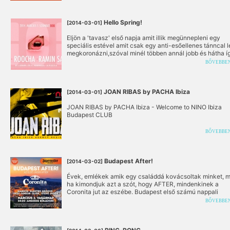
Hello Spring!
[2014-03-01]
Eljön a 'tavasz' első napja amit illik megünnepleni egy
speciális estével amit csak egy anti-esőellenes tánncal l
megkoronázni,szóval minél többen annál jobb és hátha í
elhozzuk az igazi jóidőt.
BŐVEBBE
JOAN RIBAS by PACHA Ibiza
[2014-03-01]
JOAN RIBAS by PACHA Ibiza - Welcome to NINO Ibiza
Budapest CLUB
BŐVEBBE
Budapest After!
[2014-03-02]
Évek, emlékek amik egy családdá kovácsoltak minket, m
ha kimondjuk azt a szót, hogy AFTER, mindenkinek a
Coronita jut az eszébe. Budapest első számú nappali
partisorozata az UP!ba költözött. A hónap első vasárnap
BŐVEBBE
DÍJTALAN BELÉPŐVEL és Korlátlan ingyen
JAGERMEISTERREL vár mindenkit Budapest eredeti afte
sorozatának ez a különleges extra partija!