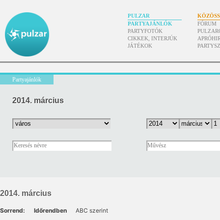
PULZAR
KÖZÖS
PARTYAJÁNLÓK
FÓRUM
PARTYFOTÓK
PULZAR
CIKKEK, INTERJÚK
APRÓHI
JÁTÉKOK
PARTYS
Partyajánlók
2014. március
2014. március
Sorrend:
Időrendben
ABC szerint