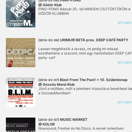
PING-PONG
[2014-03-06]
@ Gödör Klub
PING-PONG február 20.-tól MINDEN CSÜTÖRTÖKÖN A
GÖDÖR KLUBBAN
BŐVEBBE
URIMURI BETA pres. DEEP CAFÉ PARTY
[2014-03-06]
Lassan megérkezik a tavasz, mi pedig mi mással
kezdhetnénk a szezont, mint egy hamisítatlan DEEP CA
party-val?
BŐVEBBE
Blast From The Past! > 10. Születésnap
[2014-03-07]
@ Gozsdu Manó Klub
Jövő a múltban, múlt a jelenben: klasszikus breakbeat b
a GozsduManóban!
BŐVEBBE
MUSIC MARKET
[2014-03-07]
@ KOLOR
Nowsound, Fresher és No Disco. A nevek ismerősen