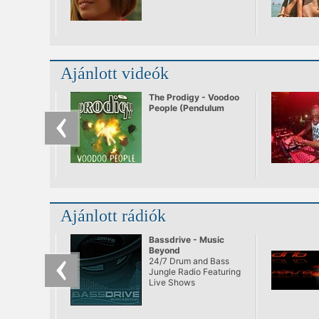
is sejtették, hogy e
gondolatokból nő ki '97
Britanniájának
mainstream muzsikája.
Ajánlott videók
The Prodigy - Voodoo
People (Pendulum
Remix)
Ajánlott rádiók
Bassdrive - Music
Beyond
24/7 Drum and Bass
Jungle Radio Featuring
Live Shows