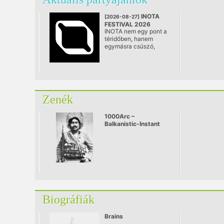
INOTA
[2026-08-27]
FESTIVAL 2026
INOTA nem egy pont a
@ Várpalota
téridőben, hanem
egymásra csúszó,
mozgalmas történelmi
rétegek architektúrája:
egy különleges hely,
ahol a szocialista múlt
ipari öröksége, a jelen
alkotói energiái és a
Zenék
jövő még formákat
kereső víziói egyszerre
vannak jelen.
1000Arc –
Balkanistic-Instant
live
Biográfiák
Brains