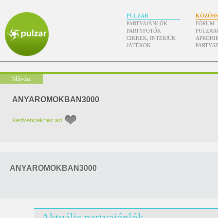
PULZAR
KÖZÖS
PARTYAJÁNLÓK
FÓRUM
PARTYFOTÓK
PULZAR
CIKKEK, INTERJÚK
APRÓHI
JÁTÉKOK
PARTYS
Művész
ANYAROMOKBAN3000
Kedvencekhez ad
ANYAROMOKBAN3000
Aktuális partyajánlók