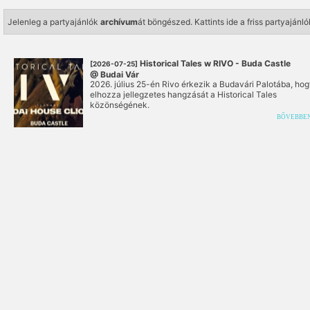
Jelenleg a partyajánlók
archívum
át böngészed.
Kattints ide a friss partyaján
Historical Tales w RIVO - Buda Castle
[2026-07-25]
@ Budai Vár
2026. július 25-én Rivo érkezik a Budavári Palotába, ho
elhozza jellegzetes hangzását a Historical Tales
közönségének.
BŐVEBBE