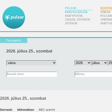
PULZAR
KÖZÖS
PARTYAJÁNLÓK
FÓRUM
PARTYFOTÓK
PULZAR
CIKKEK, INTERJÚK
APRÓHI
JÁTÉKOK
PARTYS
Partyajánlók
2026. július 25., szombat
2026. július 25., szombat
Sorrend:
Időrendben
ABC szerint